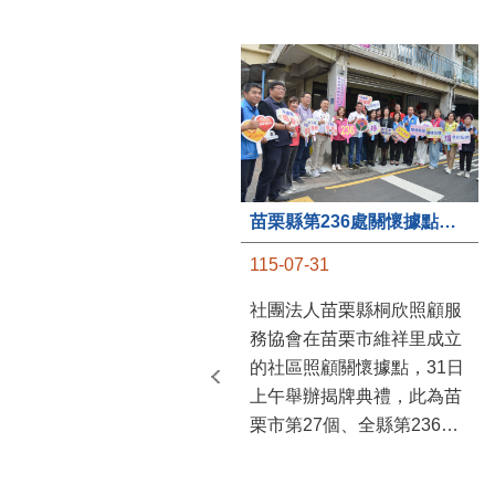
苗栗縣第236處關懷據點在苗栗市維祥里揭牌
115-07-31
社團法人苗栗縣桐欣照顧服
務協會在苗栗市維祥里成立
的社區照顧關懷據點，31日
上午舉辦揭牌典禮，此為苗
栗市第27個、全縣第236處
的據點。苗栗縣長鍾東錦上
午主持揭牌儀式，頒發15萬