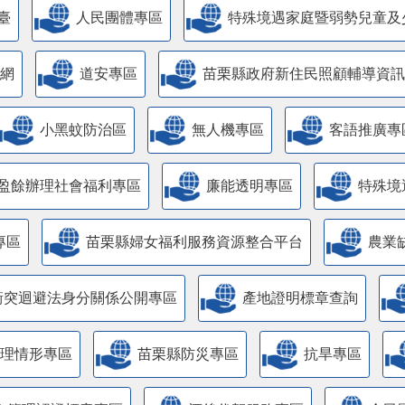
臺
人民團體專區
特殊境遇家庭暨弱勢兒童及
網
道安專區
苗栗縣政府新住民照顧輔導資訊
小黑蚊防治區
無人機專區
客語推廣專
盈餘辦理社會福利專區
廉能透明專區
特殊境
專區
苗栗縣婦女福利服務資源整合平台
農業
衝突迴避法身分關係公開專區
產地證明標章查詢
管理情形專區
苗栗縣防災專區
抗旱專區