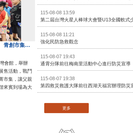
115-08-08 13:59
第二屆台灣火星人棒球大會暨U13全國軟式
115-08-08 11:21
強化民防急救觀念
3對3戰鬥陀螺團體賽決戰銅鑼灣 青創市集展售為父親節增添繽紛
115-08-07 19:43
灣會館，舉辦
通霄分隊前往梅南里活動中心進行防災宣導
展售活動，戰鬥
115-08-07 19:38
菁市集，讓父親
第四救災救護大隊前往西湖天福宮辦理防災
偕來賓到場為大
更多