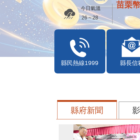
苗栗幣
今日氣溫
26 ~ 28
縣民熱線1999
縣長信
縣府新聞