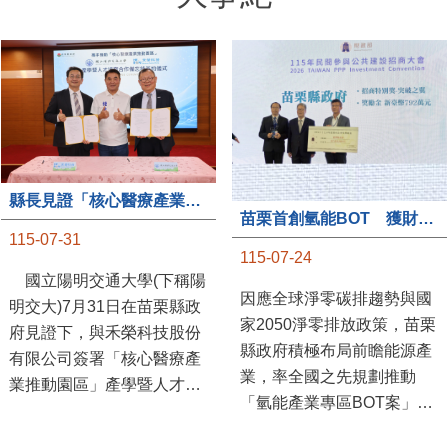
縣長見證「核心醫療產業推動園區」產學合作簽約儀式
苗栗首創氫能BOT 獲財政部「突破之翼」肯定
115-07-31
115-07-24
國立陽明交通大學(下稱陽
因應全球淨零碳排趨勢與國
明交大)7月31日在苗栗縣政
家2050淨零排放政策，苗栗
府見證下，與禾榮科技股份
縣政府積極布局前瞻能源產
有限公司簽署「核心醫療產
業，率全國之先規劃推動
業推動園區」產學暨人才培
「氫能產業專區BOT案」，
育合作備忘錄，為苗栗產業
透過促進民間參與公共建設
升級注入新動能，會中，縣