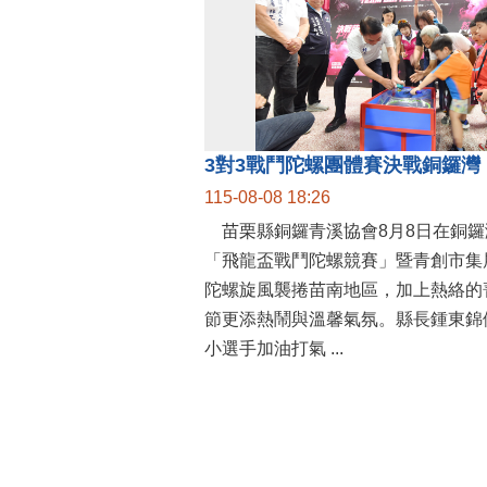
115-08-08 18:26
苗栗縣銅鑼青溪協會8月8日在銅鑼
「飛龍盃戰鬥陀螺競賽」暨青創市集
陀螺旋風襲捲苗南地區，加上熱絡的
節更添熱鬧與溫馨氣氛。縣長鍾東錦
小選手加油打氣 ...