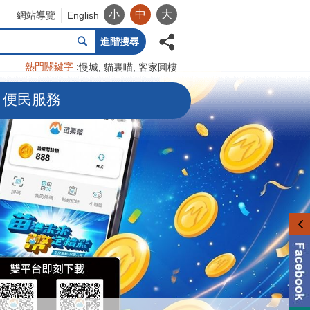
小
中
大
網站導覽
English
進階搜尋
熱門關鍵字
慢城
貓裏喵
客家圓樓
便民服務