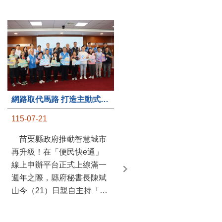
第235處關懷據點揭牌運作 縣長宣布共餐補助將加碼到1萬元
網路取代馬路 打造主動式數位便民服務 苗栗便民快e通 2.0智慧升級啟用
115-07-20
115-07-21
苗栗縣政府攜手牧田家庭
苗栗縣政府推動智慧城市
關懷協會，在頭屋鄉設立的
再升級！在「便民快e通」
社區照顧關懷據點20日揭牌
線上申辦平台正式上線滿一
運作，這是鄉內第6個、全
週年之際，縣府秘書長陳斌
縣第235處的據點；縣長鍾
山今（21）日親自主持「便
東錦在主持揭牌儀式推進據
民快e通 2.0 啟用記者會」，
點總數的同時，也宣布年底
宣布系統全面升級。數位發