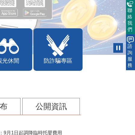
聯
絡
我
們
諮
詢
服
觀光休閒
防詐騙專區
務
布
公開資訊
：9月1日起調降臨時托嬰費用