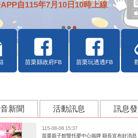
APP自115年7月10日10時上線
箱
苗栗縣政府FB
苗栗玩透透FB
影音新聞
活動訊息
訊息發
115-08-08 15:37
苗栗親子館暨托嬰中心揭牌 縣長宣布好消息