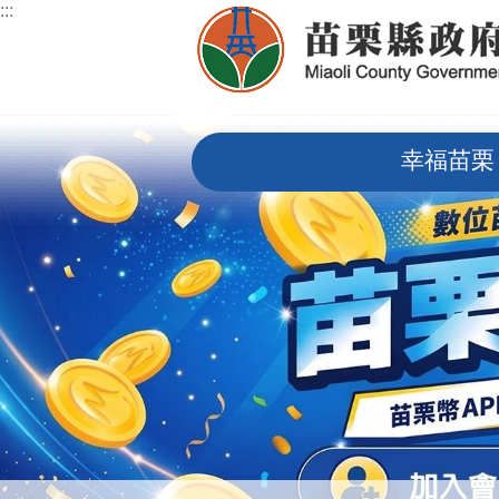
:::
跳到主要內容區塊
:::
幸福苗栗