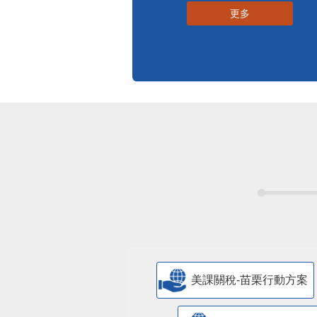
更多
美課關稅-苗栗行動方案