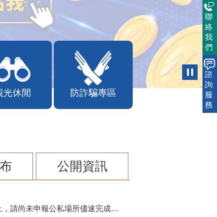
聯
絡
我
們
諮
詢
觀光休閒
防詐騙專區
服
務
布
公開資訊
115年第2季固定源空污費申報已於7月底截止，請尚未申報公私場所儘速完成申繳，以免面臨滯納金及罰鍰!