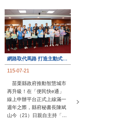
第235處關懷據點揭牌運作 縣長宣布共餐補助將加碼到1萬元
網路取代馬路 打造主動式數位便民服務 苗栗便民快e通 2.0智慧升級啟用
115-07-20
115-07-21
苗栗縣政府攜手牧田家庭
苗栗縣政府推動智慧城市
關懷協會，在頭屋鄉設立的
再升級！在「便民快e通」
社區照顧關懷據點20日揭牌
線上申辦平台正式上線滿一
運作，這是鄉內第6個、全
週年之際，縣府秘書長陳斌
縣第235處的據點；縣長鍾
山今（21）日親自主持「便
東錦在主持揭牌儀式推進據
民快e通 2.0 啟用記者會」，
點總數的同時，也宣布年底
宣布系統全面升級。數位發
前可望將共餐補助直接調高