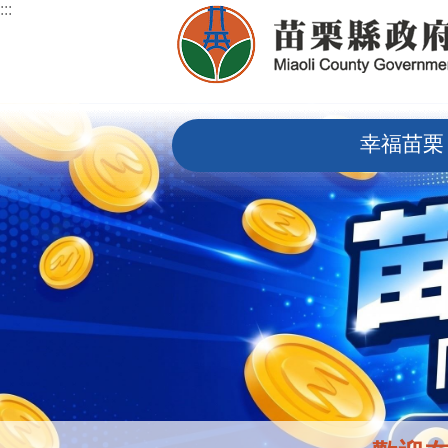
:::
跳到主要內容區塊
:::
幸福苗栗