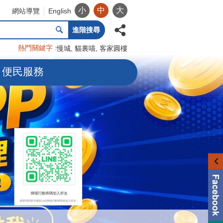
小
中
大
網站導覽
English
進階搜尋
熱門關鍵字
慢城
貓裏喵
客家圓樓
便民服務