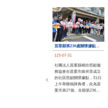
苗栗縣第236處關懷據點在苗栗市維祥里揭牌
115-07-31
社團法人苗栗縣桐欣照顧服
務協會在苗栗市維祥里成立
的社區照顧關懷據點，31日
上午舉辦揭牌典禮，此為苗
栗市第27個、全縣第236處
的據點。苗栗縣長鍾東錦上
午主持揭牌儀式，頒發15萬