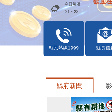
歡迎
今日氣溫
21 ~ 23
縣民熱線1999
縣長信
縣府新聞