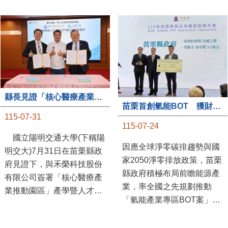
縣長見證「核心醫療產業推動園區」產學合作簽約儀式
苗栗首創氫能BOT 獲財政部「突破之翼」肯定
115-07-31
115-07-24
國立陽明交通大學(下稱陽
因應全球淨零碳排趨勢與國
明交大)7月31日在苗栗縣政
家2050淨零排放政策，苗栗
府見證下，與禾榮科技股份
縣政府積極布局前瞻能源產
有限公司簽署「核心醫療產
業，率全國之先規劃推動
業推動園區」產學暨人才培
「氫能產業專區BOT案」，
育合作備忘錄，為苗栗產業
透過促進民間參與公共建設
升級注入新動能，會中，縣
（BOT）模式，引進民間資