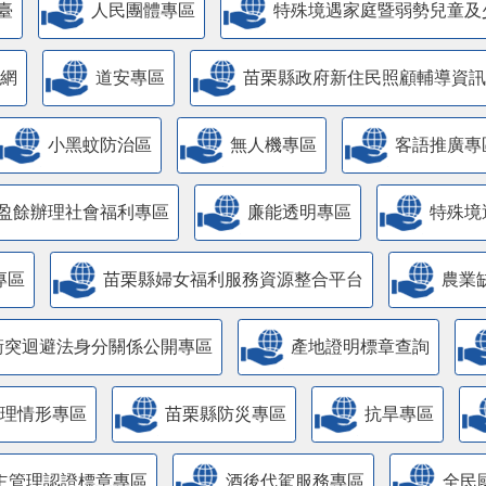
臺
人民團體專區
特殊境遇家庭暨弱勢兒童及
網
道安專區
苗栗縣政府新住民照顧輔導資訊
小黑蚊防治區
無人機專區
客語推廣專
盈餘辦理社會福利專區
廉能透明專區
特殊境
專區
苗栗縣婦女福利服務資源整合平台
農業
衝突迴避法身分關係公開專區
產地證明標章查詢
管理情形專區
苗栗縣防災專區
抗旱專區
主管理認證標章專區
酒後代駕服務專區
全民