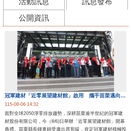
活動訊息
訊息發布
公開資訊
冠軍建材「近零展望建材館」啟用 攜手苗栗邁向低碳建築新未來
115-08-06 14:32
面對全球2050淨零排放趨勢，深耕苗栗逾半世紀的冠軍建
材股份有限公司，今（8/6)日舉辦「近零展望建材館」開幕
典禮。苗栗縣長鍾東錦受邀出席剪綵，肯定冠軍建材積極投