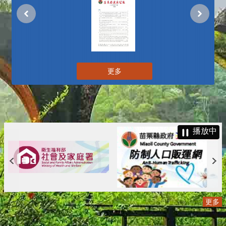
更多
播放中
更多