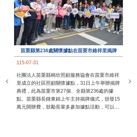
苗栗縣第236處關懷據點在苗栗市維祥里揭牌
11
115-07-31
國
社團法人苗栗縣桐欣照顧服務協會在苗栗市維祥
苗
里成立的社區照顧關懷據點，31日上午舉辦揭牌
署
典禮，此為苗栗市第27個、全縣第236處的據
作
點。苗栗縣長鍾東錦上午主持揭牌儀式，頒發15
縣
萬元開辦費，鼓勵長輩多參加據點活動，可以更
手
加健康、長壽。 坐落於苗栗市維祥里光華街89
號的社區照顧關懷據點，今 ...