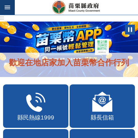
跳到主要內容區塊
:::
:::
歡迎在地店家加入苗栗幣合作行列
縣民熱線1999
縣長信箱