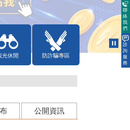
聯
絡
我
們
諮
詢
觀光休閒
防詐騙專區
服
務
布
公開資訊