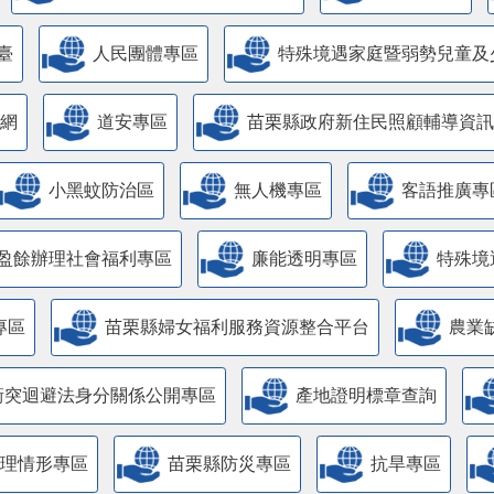
臺
人民團體專區
特殊境遇家庭暨弱勢兒童及
網
道安專區
苗栗縣政府新住民照顧輔導資訊
小黑蚊防治區
無人機專區
客語推廣專
盈餘辦理社會福利專區
廉能透明專區
特殊境
專區
苗栗縣婦女福利服務資源整合平台
農業
衝突迴避法身分關係公開專區
產地證明標章查詢
管理情形專區
苗栗縣防災專區
抗旱專區