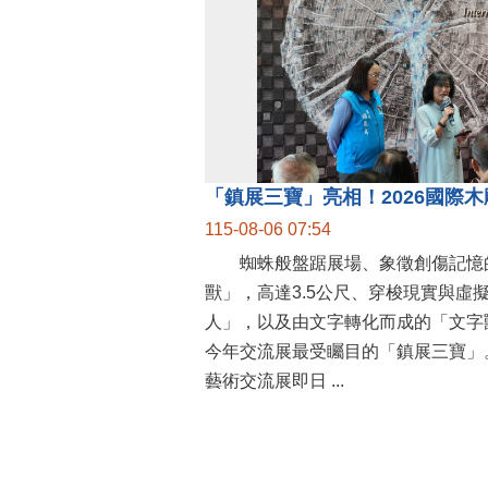
115-08-06 07:54
蜘蛛般盤踞展場、象徵創傷記憶
獸」，高達3.5公尺、穿梭現實與虛
人」，以及由文字轉化而成的「文字
今年交流展最受矚目的「鎮展三寶」。
藝術交流展即日 ...