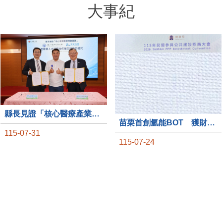
大事紀
縣長見證「核心醫療產業推動園區」產學合作簽約儀式
苗栗首創氫能BOT 獲財政部「突破之翼」肯定
115-07-31
115-07-24
國立陽明交通大學(下稱陽
因應全球淨零碳排趨勢與國
明交大)7月31日在苗栗縣政
家2050淨零排放政策，苗栗
府見證下，與禾榮科技股份
縣政府積極布局前瞻能源產
有限公司簽署「核心醫療產
業，率全國之先規劃推動
業推動園區」產學暨人才培
「氫能產業專區BOT案」，
育合作備忘錄，為苗栗產業