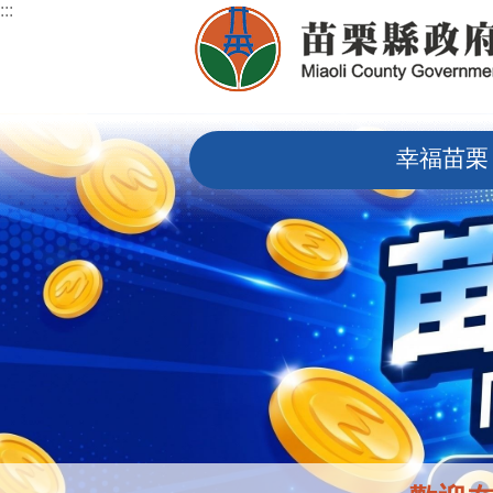
:::
跳到主要內容區塊
:::
幸福苗栗