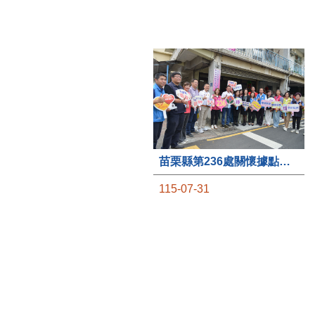
苗栗縣第236處關懷據點在苗栗市維祥里揭牌
115-07-31
社團法人苗栗縣桐欣照顧服
務協會在苗栗市維祥里成立
的社區照顧關懷據點，31日
上午舉辦揭牌典禮，此為苗
栗市第27個、全縣第236處
的據點。苗栗縣長鍾東錦上