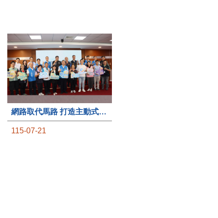
第235處關懷據點揭牌運作 縣長宣布共餐補助將加碼到1萬元
網路取代馬路 打造主動式數位便民服務 苗栗便民快e通 2.0智慧升級啟用
115-07-20
115-07-21
苗栗縣政府攜手牧田家庭
苗栗縣政府推動智慧城市
關懷協會，在頭屋鄉設立的
再升級！在「便民快e通」
社區照顧關懷據點20日揭牌
線上申辦平台正式上線滿一
運作，這是鄉內第6個、全
週年之際，縣府秘書長陳斌
縣第235處的據點；縣長鍾
山今（21）日親自主持「便
東錦在主持揭牌儀式推進據
民快e通 2.0 啟用記者會」，