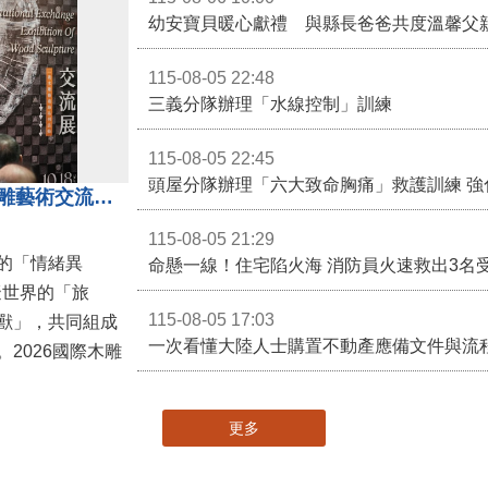
幼安寶貝暖心獻禮 與縣長爸爸共度溫馨父
115-08-05 22:48
三義分隊辦理「水線控制」訓練
115-08-05 22:45
頭屋分隊辦理「六大致命胸痛」救護訓練 強
「鎮展三寶」亮相！2026國際木雕藝術交流展登場 國際木雕競賽得獎入圍名單同步揭曉
115-08-05 21:29
的「情緒異
命懸一線！住宅陷火海 消防員火速救出3名
擬世界的「旅
115-08-05 17:03
獸」，共同組成
一次看懂大陸人士購置不動產應備文件與流
2026國際木雕
更多