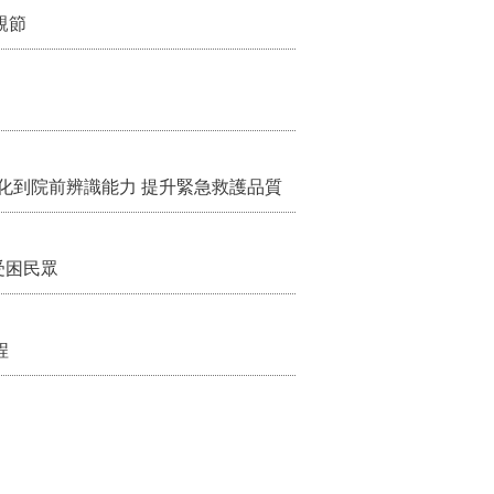
親節
化到院前辨識能力 提升緊急救護品質
受困民眾
程