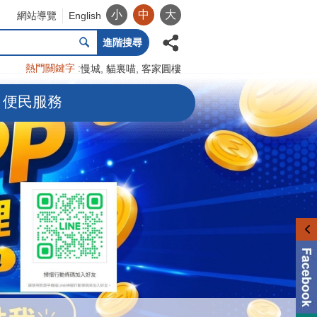
小
中
大
網站導覽
English
進階搜尋
熱門關鍵字
慢城
貓裏喵
客家圓樓
便民服務