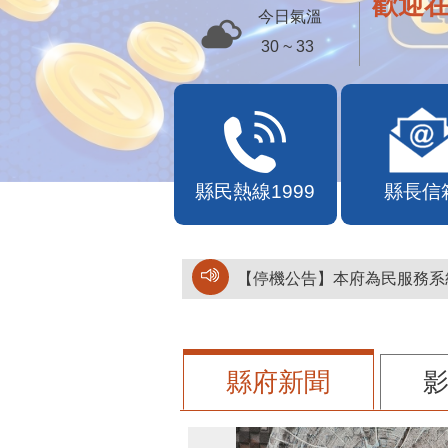
歡迎
今日氣溫
30 ~ 33
縣民熱線1999
縣長信
【停機公告】本府為民服務系統
縣府新聞