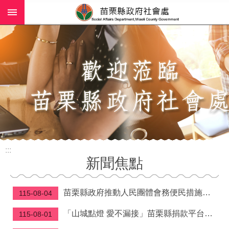
:::
跳到主要內容區塊
進
階
搜
尋
業
務
簡
介
:::
社
新聞焦點
工
(師)
服
苗栗縣政府推動人民團體會務便民措施—理事長當選證書免附照片、變更會址免換發立案證書
115-08-04
務
「山城點燈 愛不漏接」苗栗縣捐款平台滿週年 鍾東錦縣長感念各界「讓溫暖及時到位」
115-08-01
政