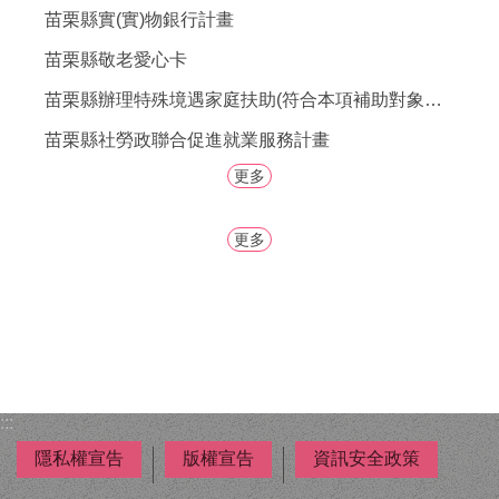
者
苗栗縣實(實)物銀行計畫
權
利
苗栗縣敬老愛心卡
公
苗栗縣辦理特殊境遇家庭扶助(符合本項補助對象之男性，歡迎提出申請。)
約
(CRPD)
苗栗縣社勞政聯合促進就業服務計畫
專
區
更多
公
更多
益
彩
券
盈
餘
補
助
:::
公
告
隱私權宣告
版權宣告
資訊安全政策
專