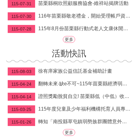
府
苗栗縣桐欣照顧服務協會-維祥站揭牌活動
115-07-31
資
訊
116年苗栗縣敬老禮金，開始受理帳戶資料建檔囉！
115-07-30
公
開
115年8月份苗栗縣行動式老人文康休閒巡迴服務行程表
115-07-28
更多
法
令
活動快訊
規
章
徐有庠家族公益信託基金補助計畫
115-08-03
公
佈
翻轉未來‧缺e不可~115年苗栗縣經濟弱勢學生電腦補助申請開跑啦!! 自5/4-9/30受理申請
115-04-24
欄
證照獎勵脫貧自立! 苗栗縣低（中低）收入戶取得技術士證照獎勵金即日起開放申請
115-04-14
便
民
115年度兒童及少年福利機構托育人員專業訓練課程
115-03-25
服
務
轉知「南投縣草屯鎮弱勢族群團體意外保險實施辦 法」公告、令、總說明、逐條說明及條文各1份
115-01-26
社
更多
會