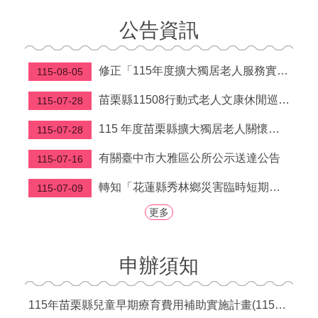
福
公告資訊
利
導
覽
修正「115年度擴大獨居老人服務實施計畫」第柒點
115-08-05
網
苗栗縣11508行動式老人文康休閒巡迴服務行程表
115-07-28
站
連
115 年度苗栗縣擴大獨居老人關懷服務計畫
115-07-28
結
有關臺中市大雅區公所公示送達公告
115-07-16
性
別
轉知「花蓮縣秀林鄉災害臨時短期安置補貼要點」
115-07-09
平
等
更多
專
區
申辦須知
身
心
障
115年苗栗縣兒童早期療育費用補助實施計畫(115年7月1日起實施)
礙