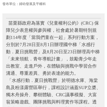
府
發布單位：婦幼發展及平權科
資
訊
公
開
苗栗縣政府為落實《兒童權利公約》
(CRC)
保
障兒少表意權與參與權，社會處於暑期特別規
法
令
劃
114
年度「當我們童在一起」系列行動方案，
規
分別於
7
月
28
日至
8
月
1
日辦理國中梯「水感行
章
動．夏日挑戰營」及
8
月
20
日至
23
日辦理高中梯
公
「未來領航．青年導航計畫」，鼓勵青少年走
佈
出教室、走進戶外，在體驗與挑戰中學習合作
欄
溝通、尊重差異、勇於表達的能力。
便
「水感行動．夏日挑戰營」於明德水庫、海棠
民
服
島及粉漾露營區舉行，課程設計涵蓋
SUP
立槳、
務
獨木舟操舟、攀樹體驗、
CRC
議事模擬、大富
社
翁策略遊戲、團隊挑戰與料理實作等課程。透
會