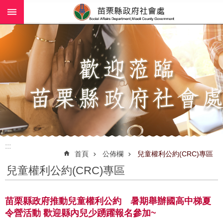
:::
跳到主要內容區塊
進
階
搜
尋
業
務
簡
介
:::
社
首頁
公佈欄
兒童權利公約(CRC)專區
工
兒童權利公約(CRC)專區
(師)
服
務
苗栗縣政府推動兒童權利公約 暑期舉辦國高中梯夏
令營活動 歡迎縣內兒少踴躍報名參加~
政