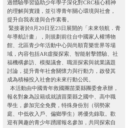
過體驗學習協助少年學子深化對
CRC
核心精神
福
的理解與實踐，並引導青年關心環境與社會，
利
導
提升自我表達與合作素養。
覽
緊接著於
8
月
20
日至
23
日展開的「未來領航．青
網
年導航計畫」，則規劃前往台中國家人權博物
站
館、北區青少年活動中心與尚順育樂世界等場
連
結
域，內容包括
AR
虛擬探索、智能射擊體驗、社
福機構參訪、模擬議會、職涯探索與就業議題
性
討論，提升青年社會關懷力與行動力，啟發其
別
平
成為積極投入社會的未來行動公民。
等
本活動由中國青年救國團苗栗縣團委會承辦，
專
區
報名對象為設籍或就讀苗栗縣之國中、高中職
學生，參加完全免費，特殊身份別（弱勢家
身
心
庭、中低收入戶、偏鄉學生）將優先錄取。歡
障
迎有興趣的青少年踴躍報名參加，共同探索自
礙