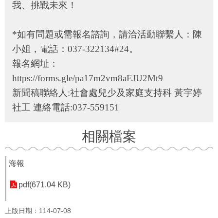
我、挑戰未來！
者
權
利
*如有問題或需報名諮詢，請洽活動聯繫人：陳
公
約
小姐，電話：
037-322134#24
。
(CRPD)
報名網址：
專
區
https://forms.gle/pa17m2vm8aEJU2Mt9
新聞稿聯絡人
:
社會處兒少及家庭支持科 黃宇婷
公
益
社工
連絡電話
:037-559151
彩
券
相關檔案
盈
餘
海報
補
助
pdf(671.04 KB)
公
告
專
上版日期：114-07-08