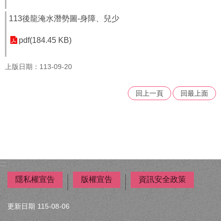
者
權
113後龍淹水潛勢圖-身障、兒少
利
公
pdf(184.45 KB)
約
(CRPD)
專
上版日期：113-09-20
區
回上一頁
回最上面
公
益
彩
券
盈
餘
:::
補
隱私權宣告
版權宣告
資訊安全政策
助
公
告
更新日期
115-08-06
專