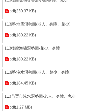
113後龍坡地災害潛勢圖-身障、兒少
福
利
pdf(230.37 KB)
導
覽
113縣-地震潛勢圖(老人、身障、兒少)
網
pdf(180.22 KB)
站
連
結
113後龍海嘯潛勢圖-兒少、身障
性
pdf(180.22 KB)
別
平
等
113縣-淹水潛勢圖(老人、兒少、身障)
專
區
pdf(184.45 KB)
身
113苗栗市淹水潛勢圖-老人、身障、兒少
心
障
pdf(1.27 MB)
礙