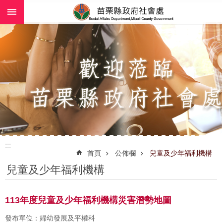
:::
跳到主要內容區塊
進
階
搜
尋
業
務
簡
介
:::
社
首頁
公佈欄
兒童及少年福利機構
工
兒童及少年福利機構
(師)
服
務
113年度兒童及少年福利機構災害潛勢地圖
政
發布單位：婦幼發展及平權科