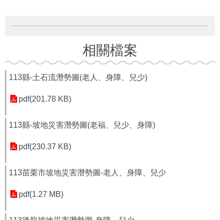
府
資
訊
公
開
相關檔案
法
令
113縣-土石流潛勢圖(老人、身障、兒少)
規
章
pdf(201.78 KB)
公
113縣-坡地災害潛勢圖(老福、兒少、身障)
佈
欄
pdf(230.37 KB)
便
民
113苗栗市坡地災害潛勢圖-老人、身障、兒少
服
務
pdf(1.27 MB)
社
會