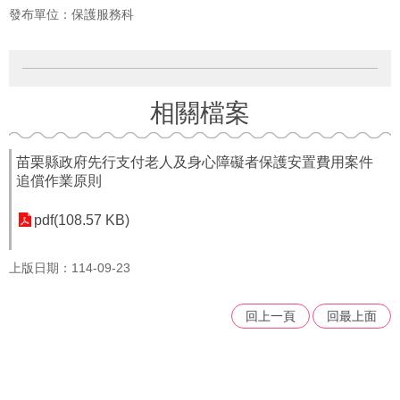
府
發布單位：保護服務科
資
訊
公
開
相關檔案
法
令
規
苗栗縣政府先行支付老人及身心障礙者保護安置費用案件
章
追償作業原則
公
pdf(108.57 KB)
佈
欄
上版日期：114-09-23
便
民
回上一頁
回最上面
服
務
社
會