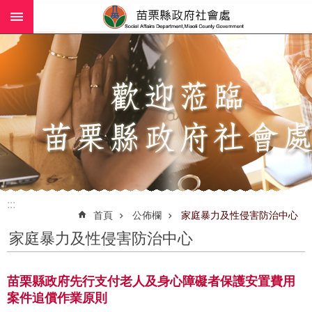
:::
跳到主要內容區塊
進
階
搜
尋
業
務
簡
介
:::
社
首頁
公佈欄
家庭暴力及性侵害防治中心
工
家庭暴力及性侵害防治中心
(師)
服
務
苗栗縣政府先行支付老人及身心障礙者保護安置費用
案件追償作業原則
政