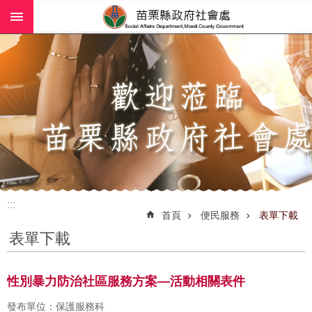
:::
跳到主要內容區塊
進
階
搜
尋
業
務
簡
介
:::
社
首頁
便民服務
表單下載
工
表單下載
(師)
服
務
性別暴力防治社區服務方案—活動相關表件
政
發布單位：保護服務科