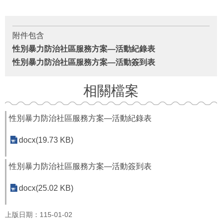
府
資
訊
公
附件包含
開
性別暴力防治社區服務方案—活動紀錄表
性別暴力防治社區服務方案—活動簽到表
法
令
規
相關檔案
章
公
性別暴力防治社區服務方案—活動紀錄表
佈
欄
docx(19.73 KB)
便
性別暴力防治社區服務方案—活動簽到表
民
服
docx(25.02 KB)
務
社
上版日期：115-01-02
會