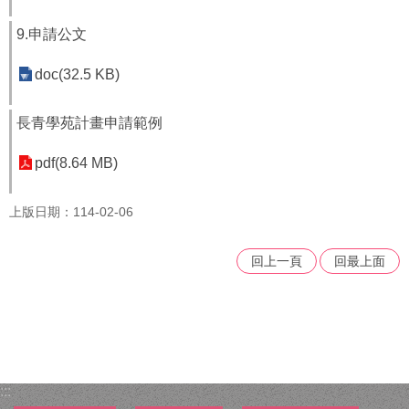
者
權
9.申請公文
利
公
doc(32.5 KB)
約
(CRPD)
專
長青學苑計畫申請範例
區
pdf(8.64 MB)
公
益
上版日期：114-02-06
彩
券
盈
回上一頁
回最上面
餘
補
助
公
告
專
:::