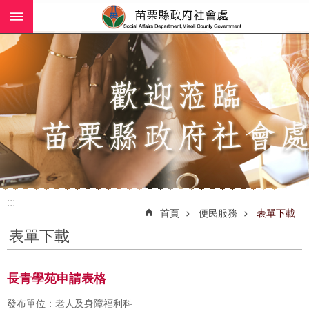
:::
跳到主要內容區塊
進
階
搜
尋
業
務
簡
介
:::
社
首頁
便民服務
表單下載
工
表單下載
(師)
服
務
長青學苑申請表格
政
發布單位：老人及身障福利科