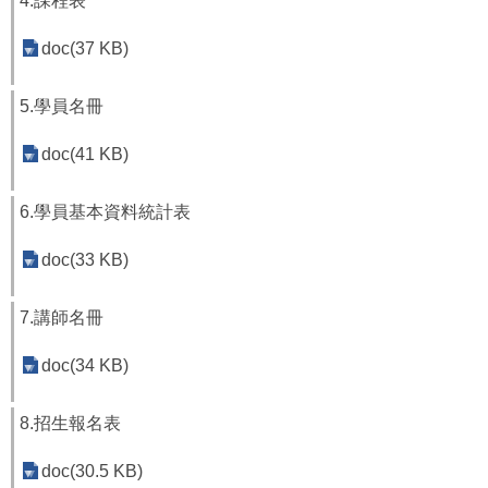
4.課程表
福
利
doc(37 KB)
導
覽
5.學員名冊
網
doc(41 KB)
站
連
結
6.學員基本資料統計表
性
doc(33 KB)
別
平
等
7.講師名冊
專
區
doc(34 KB)
身
8.招生報名表
心
障
doc(30.5 KB)
礙