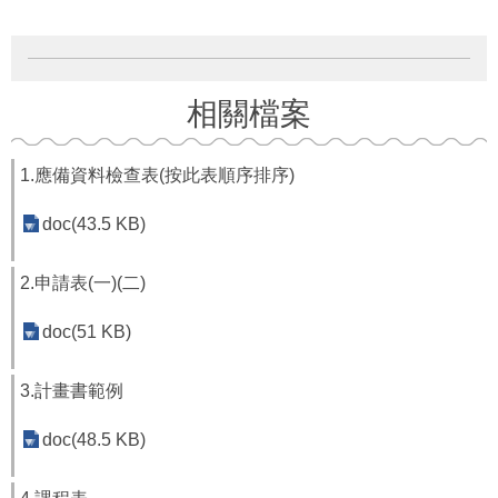
府
資
訊
公
開
相關檔案
法
令
1.應備資料檢查表(按此表順序排序)
規
章
doc(43.5 KB)
公
2.申請表(一)(二)
佈
欄
doc(51 KB)
便
民
3.計畫書範例
服
務
doc(48.5 KB)
社
會