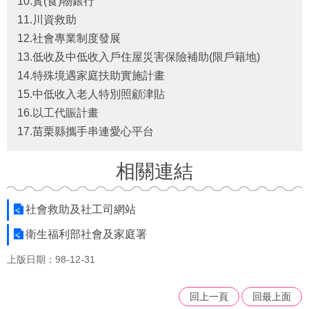
10.實(食)物銀行
福
11.川資救助
利
12.社會專業制度發展
導
覽
13.低收及中低收入戶住屋災害保險補助(限戶籍地)
14.特殊境遇家庭扶助實施計畫
網
15.中低收入老人特別照顧津貼
站
16.以工代賑計畫
連
結
17.苗栗縣攜手串連愛心平台
性
相關連結
別
平
等
社會救助及社工司網站
專
區
衛生福利部社會及家庭署
身
上版日期：98-12-31
心
障
回上一頁
回最上面
礙