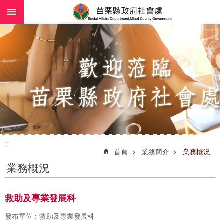
:::
跳到主要內容區塊
進
階
搜
尋
業
務
簡
介
:::
社
首頁
業務簡介
業務概況
工
業務概況
(師)
服
務
救助及專業發展科
政
發布單位：救助及專業發展科