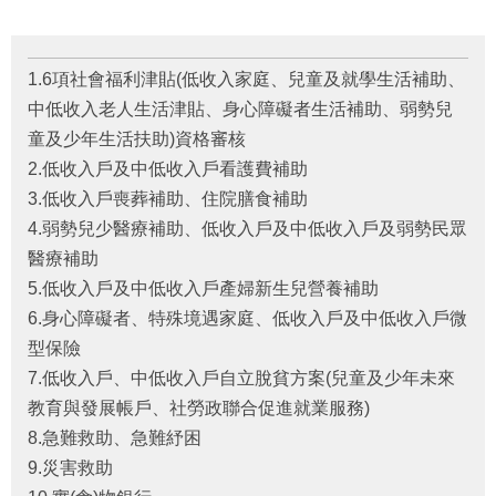
府
資
訊
公
1.6項社會福利津貼(低收入家庭、兒童及就學生活補助、
開
中低收入老人生活津貼、身心障礙者生活補助、弱勢兒
童及少年生活扶助)資格審核
法
令
2.低收入戶及中低收入戶看護費補助
規
3.低收入戶喪葬補助、住院膳食補助
章
4.弱勢兒少醫療補助、低收入戶及中低收入戶及弱勢民眾
醫療補助
公
佈
5.低收入戶及中低收入戶產婦新生兒營養補助
欄
6.身心障礙者、特殊境遇家庭、低收入戶及中低收入戶微
型保險
便
民
7.低收入戶、中低收入戶自立脫貧方案(兒童及少年未來
服
教育與發展帳戶、社勞政聯合促進就業服務)
務
8.急難救助、急難紓困
9.災害救助
社
會