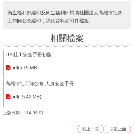
府
資
衛生福利部編印及衛生福利部補助社團法人高雄市社會
訊
公
工作師公會編印，詳細資料如附件檔案。
開
相關檔案
法
令
規
105社工安全手冊初版
章
pdf(5.15 MB)
公
佈
欄
高雄市社工師公會-人身安全手冊
便
pdf(15.42 MB)
民
服
上版日期：114-09-01
務
社
回上一頁
回最上面
會