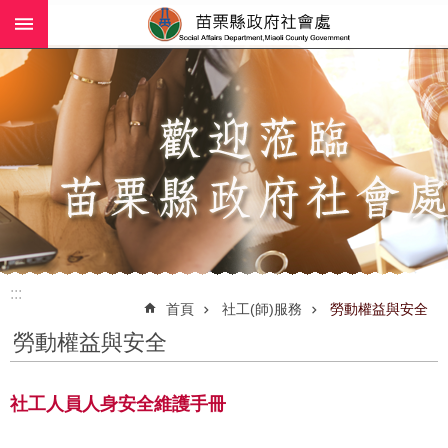
:::
跳到主要內容區塊
進
階
搜
尋
業
務
簡
介
:::
社
首頁
社工(師)服務
勞動權益與安全
工
勞動權益與安全
(師)
服
務
社工人員人身安全維護手冊
政