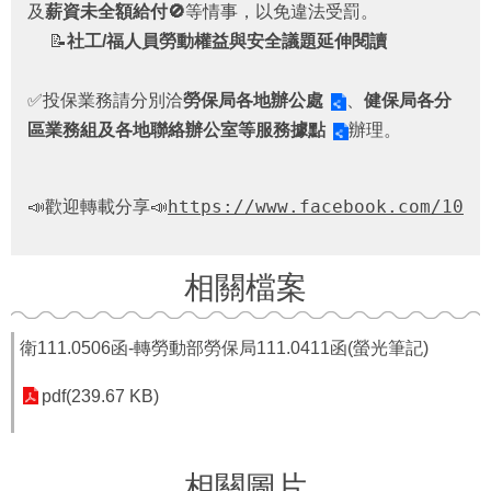
者
及
薪資未全額給付🚫
等情事，以免違法受罰。
權
📝
社工/福人員勞動權益與安全議題延伸閱讀
利
公
✅投保業務請分別洽
勞保局各地辦公處
、
健保局各分
約
(CRPD)
區業務組及各地聯絡辦公室等服務據點
辦理。
專
區
📣歡迎轉載分享📣
https://www.facebook.com/1000
公
益
彩
相關檔案
券
盈
餘
衛111.0506函-轉勞動部勞保局111.0411函(螢光筆記)
補
pdf(239.67 KB)
助
公
告
專
相關圖片