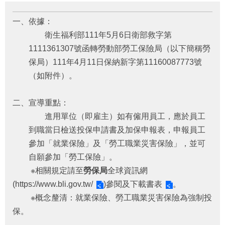
府
資
一、依據：
訊
公
衛生福利部111年5月6日衛部救字第
開
1111361307號函轉勞動部勞工保險局（以下簡稱勞
保局）111年4月11日保納新字第11160087773號
法
令
（如附件）。
規
章
二、宣導重點：
進用單位（即雇主）如有僱用員工，應於員工
公
佈
到職當日檢送投保申請書及加保申報表，申報員工
欄
參加「就業保險」及「勞工職業災害保險」，並可
自願參加「勞工保險」。
便
民
※相關規定請至
勞保局
全球資訊網
服
(
https://www.bli.gov.tw/
)參閱及下載
書表
。
務
※概念釐清：就業保險、勞工職業災害保險為強制投
保。
社
會