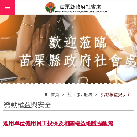
:::
跳到主要內容區塊
進
階
搜
尋
業
務
簡
介
:::
社
首頁
社工(師)服務
勞動權益與安全
工
勞動權益與安全
(師)
服
務
進用單位僱用員工投保及相關權益維護提醒篇
政