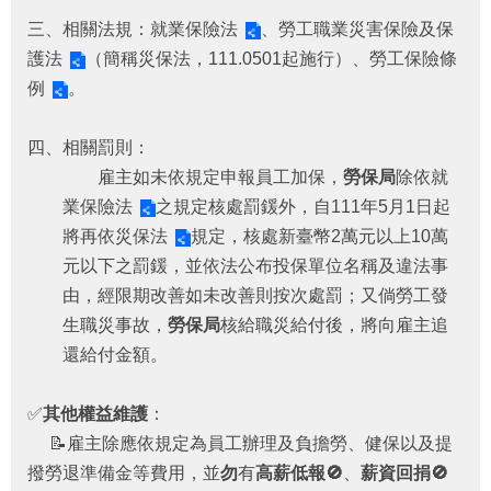
福
三、相關法規：
就業保險法
、
勞工職業災害保險及保
利
護法
（簡稱災保法，111.0501起施行）、
勞工保險條
導
覽
例
。
網
四、相關罰則：
站
雇主如未依規定申報員工加保，
勞保局
除依
就
連
結
業保險法
之規定核處罰鍰外，自111年5月1日起
將再依
災保法
規定，核處新臺幣2萬元以上10萬
性
元以下之罰鍰，並依法公布投保單位名稱及違法事
別
平
由，經限期改善如未改善則按次處罰；又倘勞工發
等
生職災事故，
勞保局
核給職災給付後，將向雇主追
專
還給付金額。
區
身
✅
其他權益維護
：
心
📝雇主除應依規定為員工辦理及負擔勞、健保以及提
障
撥勞退準備金等費用，並
勿
有
高薪低報🚫
、
薪資回捐🚫
礙