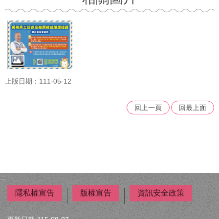
區
兒
少
諮
詢
代
表
上版日期：111-05-12
專
區
回上一頁
回最上面
托
育
服
務
專
區
:::
兒
隱私權宣告
版權宣告
資訊安全政策
童
死
亡