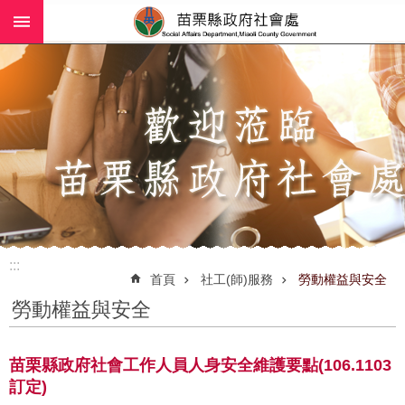
:::
跳到主要內容區塊
進
階
搜
尋
業
務
簡
介
:::
社
首頁
社工(師)服務
勞動權益與安全
工
勞動權益與安全
(師)
服
務
苗栗縣政府社會工作人員人身安全維護要點(106.1103
訂定)
政