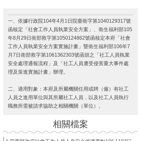
府
資
訊
公
一、依據行政院104年4月1日院臺衛字第1040129317號
開
函核定「社會工作人員執業安全方案」、衛生福利部105
年8月29日衛部救字第1050124862號函核定本府「社會
法
工作人員執業安全方案實施計畫」暨衛生福利部106年7
令
規
月7日衛部救字第1061362303號函頒之「社工人員執業
章
安全處理通報流程」及「社工人員遭受侵害重大事件處
理及策進實施計畫」辦理。
公
佈
欄
二、適用對象：本府及所屬機關任用或聘（僱）有社工
人員之進用單位與其所屬社工人員，以及社工人員執行
便
職務所需被請求協助之相關機關（單位）。
民
服
務
相關檔案
社
會