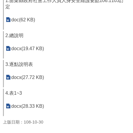
1.苗栗縣政府社會工作人員人身安全維護要點106.1103訂
福
定
利
導
doc(62 KB)
覽
2.總說明
網
站
docx(19.47 KB)
連
結
3.逐點說明表
性
別
docx(27.72 KB)
平
等
專
4.表1~3
區
docx(28.33 KB)
身
心
上版日期：108-10-30
障
礙