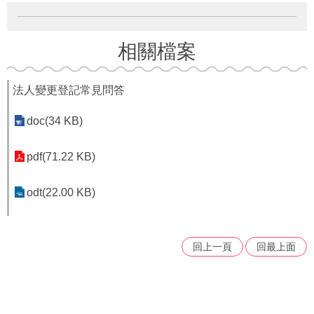
府
資
訊
公
相關檔案
開
法人變更登記常見問答
法
令
規
doc(34 KB)
章
pdf(71.22 KB)
公
佈
odt(22.00 KB)
欄
便
民
回上一頁
回最上面
服
務
社
會