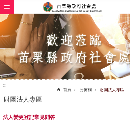
:::
跳到主要內容區塊
進
階
搜
尋
業
務
簡
介
:::
社
首頁
公佈欄
財團法人專區
工
財團法人專區
(師)
服
務
法人變更登記常見問答
政