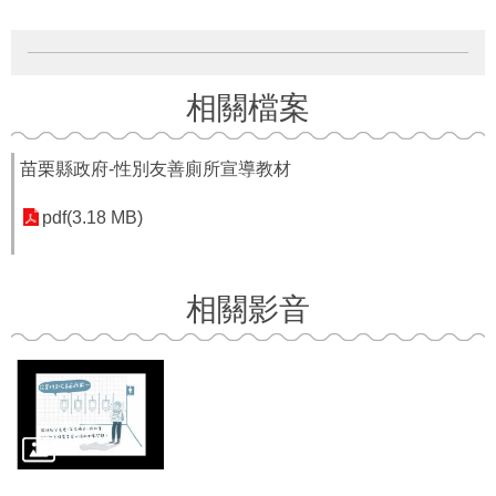
府
資
訊
公
開
相關檔案
法
令
苗栗縣政府-性別友善廁所宣導教材
規
章
pdf(3.18 MB)
公
佈
相關影音
欄
便
民
服
務
社
會