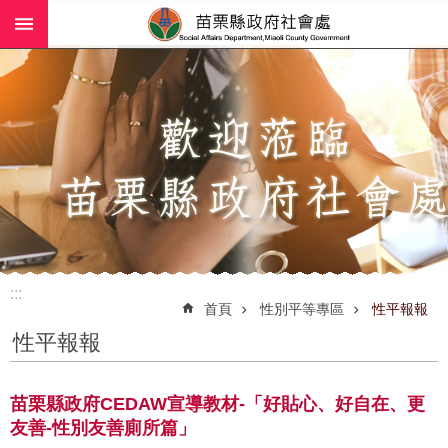
:::
跳到主要內容區塊
進
階
搜
尋
業
務
簡
介
:::
社
首頁
性別平等專區
性平報報
工
性平報報
(師)
服
務
苗栗縣政府CEDAW宣導教材-「好貼心、好自在、更
友善-性別友善廁所篇」
政