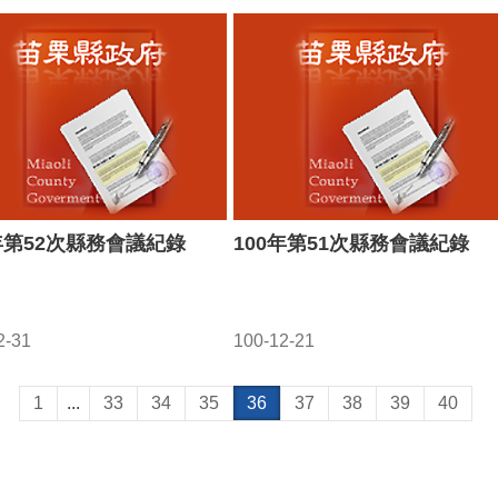
0年第52次縣務會議紀錄
100年第51次縣務會議紀錄
2-31
100-12-21
1
...
33
34
35
36
37
38
39
40