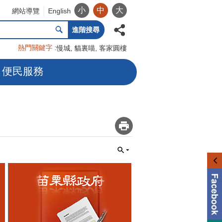
小
中
大
網站導覽
English
進階搜尋
熱門關鍵字
慢城
貓裏喵
客家圓樓
便民服務
_