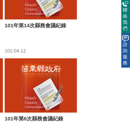
聯
絡
我
101年第14次縣務會議紀錄
們
諮
詢
101-04-12
服
務
101年第6次縣務會議紀錄