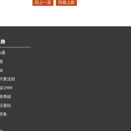
回上一頁
回最上面
服務
e通
載
知
作業流程
1999
務專線
活連結
答集