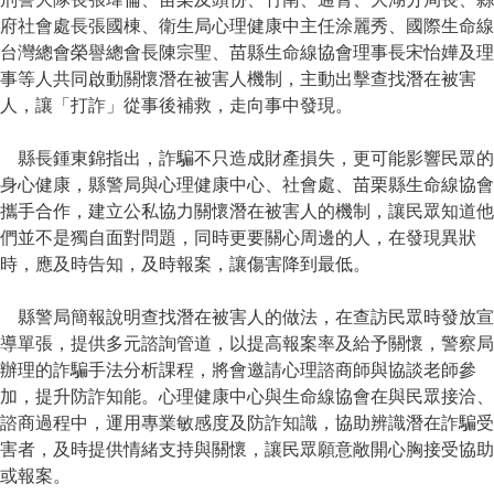
府社會處長張國棟、衛生局心理健康中主任涂麗秀、國際生命線
台灣總會榮譽總會長陳宗聖、苗縣生命線協會理事長宋怡嬅及理
事等人共同啟動關懷潛在被害人機制，主動出擊查找潛在被害
人，讓「打詐」從事後補救，走向事中發現。
縣長鍾東錦指出，詐騙不只造成財產損失，更可能影響民眾的
身心健康，縣警局與心理健康中心、社會處、苗栗縣生命線協會
攜手合作，建立公私協力關懷潛在被害人的機制，讓民眾知道他
們並不是獨自面對問題，同時更要關心周邊的人，在發現異狀
時，應及時告知，及時報案，讓傷害降到最低。
縣警局簡報說明查找潛在被害人的做法，在查訪民眾時發放宣
導單張，提供多元諮詢管道，以提高報案率及給予關懷，警察局
辦理的詐騙手法分析課程，將會邀請心理諮商師與協談老師參
加，提升防詐知能。心理健康中心與生命線協會在與民眾接洽、
諮商過程中，運用專業敏感度及防詐知識，協助辨識潛在詐騙受
害者，及時提供情緒支持與關懷，讓民眾願意敞開心胸接受協助
或報案。