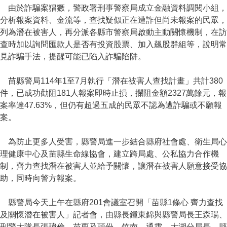
由於詐騙案猖獗，警政署刑事警察局成立金融資料調閱小組，
分析報案資料、金流等，查找疑似正在遭詐但尚未報案的民眾，
列為潛在被害人，再分派各縣市警察局啟動主動關懷機制，在訪
查時加以詢問匯款人是否有投資股票、加入飆股群組等，說明常
見詐騙手法，提醒可能已陷入詐騙陷阱。
苗縣警局114年1至7月執行「潛在被害人查找計畫」共計380
件，已成功勸阻181人報案即時止損，攔阻金額2327萬餘元，報
案率達47.63%，但仍有超過五成的民眾不認為遭詐騙或不願報
案。
為防止更多人受害，縣警局進一步結合縣府社會處、衛生局心
理健康中心及苗縣生命線協會，建立跨局處、公私協力合作機
制，齊力查找潛在被害人並給予關懷，讓潛在被害人願意接受協
助，同時向警方報案。
縣警局今天上午在縣府201會議室召開「苗縣1條心 齊力查找
及關懷潛在被害人」記者會，由縣長鍾東錦與縣警局長王森瑒、
刑警大隊長張瑋倫、苗栗及頭份、竹南、通霄、大湖分局長、縣