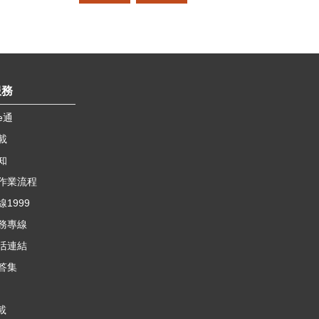
服務
e通
載
知
作業流程
1999
務專線
活連結
答集
載