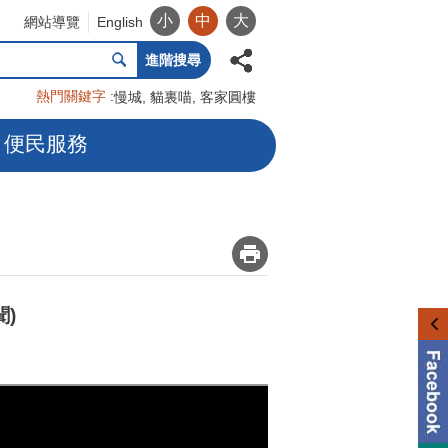
小
中
大
網站導覽
English
進階搜尋
熱門關鍵字
慢城
貓裏喵
客家圓樓
便民服務
_
)