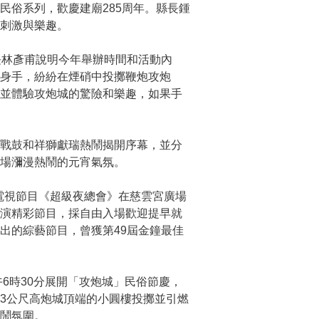
民俗系列，歡慶建廟285周年。縣長鍾
刺激與樂趣。
長林彥甫說明今年舉辦時間和活動內
身手，紛紛在煙硝中投擲鞭炮攻炮
，並體驗攻炮城的驚險和樂趣，如果手
戰鼓和祥獅獻瑞熱鬧揭開序幕，並分
場瀰漫熱鬧的元宵氣氛。
電視節目
《超級夜總會》
在慈雲宮廣場
表演精彩節目，採自由入場歡迎提早就
出的綜藝節目，曾獲第49屆金鐘最佳
6時30分展開「攻炮城」民俗節慶，
3公尺高炮城頂端的小圓樓投擲並引燃
鬧氛圍。