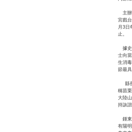
主辦單
宮戲台
月3日
止。
據史料
士向
生消毒
節最具
縣長
稱苗栗
大陸
持詼諧
鍾東
有陽