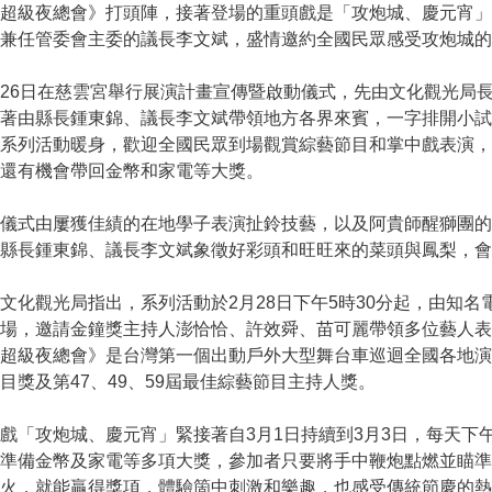
超級夜總會》
打頭陣，接著登場的重頭戲是「攻炮城、慶元宵」
兼任管委會主委的議長李文斌，盛情邀約全國民眾感受攻炮城的
26日在慈雲宮舉行展演計畫宣傳暨啟動儀式，先由文化觀光局
著由縣長鍾東錦、議長李文斌帶領地方各界來賓，一字排開小試
為系列活動暖身，歡迎全國民眾到場觀賞綜藝節目和掌中戲表演
還有機會帶回金幣和家電等大獎。
儀式由屢獲佳績的在地學子表演扯鈴技藝，以及阿貴師醒獅團的
縣長鍾東錦、議長李文斌象徵好彩頭和旺旺來的菜頭與鳳梨，會
化觀光局指出，系列活動於2月28日下午5時30分起，由知名
登場，邀請金鐘獎主持人澎恰恰、許效舜、苗可麗帶領多位藝人
超級夜總會》是台灣第一個出動戶外大型舞台車巡迴全國各地演
目獎及第47、49、59屆最佳綜藝節目主持人獎。
「攻炮城、慶元宵」緊接著自3月1日持續到3月3日，每天下午
準備金幣及家電等多項大獎，參加者只要將手中鞭炮點燃並瞄準
火，就能贏得獎項，體驗箇中刺激和樂趣，也感受傳統節慶的熱