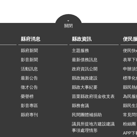
關閉
縣府消息
縣政資訊
便民
縣府新聞
主題服務
便民快
影音新聞
最新債務訊息
表單下
活動訊息
政府資訊公開
申辦須
最新公告
縣政施政建設
標準化
徵才公告
縣政大事紀要
縣民熱線
榮譽榜
苗栗縣政府現金收支表
為民服
影音專區
縣務會議
縣民生
縣府專刊
民間團體補捐助
常見問
議員所提地方建設建議
粉絲團
事項處理情形
APP下