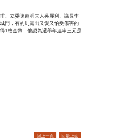
甫、立委陳超明夫人吳麗利、議長李
向城門，有的則露出又愛又怕受傷害的
得1枚金幣，他認為選舉年連串三元是
回上一頁
回最上面