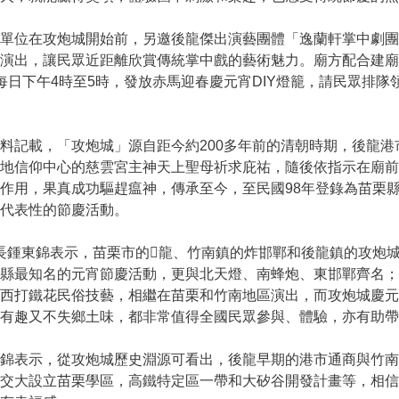
位在攻炮城開始前，另邀後龍傑出演藝團體「逸蘭軒掌中劇團」，
演出，讓民眾近距離欣賞傳統掌中戲的藝術魅力。廟方配合建廟28
每日下午4時至5時，發放赤馬迎春慶元宵DIY燈籠，請民眾排隊
記載，「攻炮城」源自距今約200多年前的清朝時期，後龍港
當地信仰中心的慈雲宮主神天上聖母祈求庇祐，隨後依指示在廟
作用，果真成功驅趕瘟神，傳承至今，至民國98年登錄為苗栗
代表性的節慶活動。
鍾東錦表示，苗栗市的𪹚龍、竹南鎮的炸邯鄲和後龍鎮的攻炮
縣最知名的元宵節慶活動，更與北天燈、南蜂炮、東邯鄲齊名；
山西打鐵花民俗技藝，相繼在苗栗和竹南地區演出，而攻炮城慶
有趣又不失鄉土味，都非常值得全國民眾參與、體驗，亦有助帶
錦表示，從攻炮城歷史淵源可看出，後龍早期的港市通商與竹南
明交大設立苗栗學區，高鐵特定區一帶和大矽谷開發計畫等，相