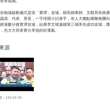
有幸福感。
攻炮城啟動儀式是採「實彈」攻城，縣長鍾東錦、文觀局長林彥
和議員、代表、里長，一字排開小試身手，有人大膽點燃鞭炮擲
經過數分鐘實彈攻城，結果李文斌連續第三城率先成功攻城，獲
，也大方與來賓分享他的好運氣。
來源
：115-02-26