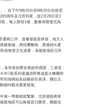
自下午5時20分至6時20分在慈雲
5周年及元宵到來，從2月28日至3
領取，每人限領1個，數量有限發完為
市通商口岸，曾爆發瘟疫肆虐，地方人
前搭建炮城，再投擲鞭炮，透過硝火產
縣民俗無形文化資產，為後龍地區元宵
城，各有各的歷史典故和淵源，三者並
今年𪹚龍系列還邀請即將成真火舞團和
元宵則加碼知名綜藝節目表演，幾位主
動縣內觀光產業發展。
中港一帶都相當繁榮，尤其後龍將來
信後龍地區可以恢復昔日榮景，鄉親也