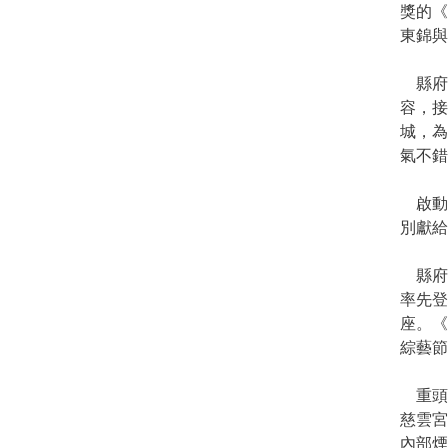
獎的
《
東錦與
縣府
容，接
城，
氣不錯
啟動
別獻給
縣府文
率先
座。《
綜藝節
重頭戲
慈雲宮
內部煙