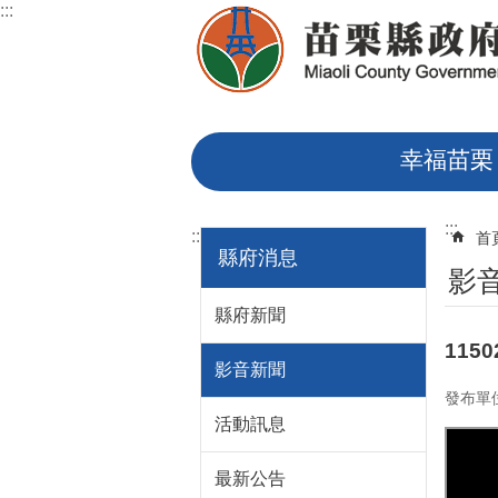
:::
跳到主要內容區塊
幸福苗栗
:::
:::
首
縣府消息
影
縣府新聞
115
影音新聞
發布單
活動訊息
最新公告