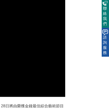
聯
絡
我
們
諮
詢
服
務
，28日將由榮獲金鐘最佳綜合藝術節目