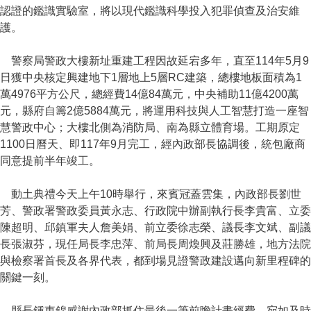
認證的鑑識實驗室，將以現代鑑識科學投入犯罪偵查及治安維
護。
警察局警政大樓新址重建工程因故延宕多年，直至114年5月9
日獲中央核定興建地下1層地上5層RC建築，總樓地板面積為1
萬4976平方公尺，總經費14億84萬元，中央補助11億4200萬
元，縣府自籌2億5884萬元，將運用科技與人工智慧打造一座智
慧警政中心；大樓北側為消防局、南為縣立體育場。工期原定
1100日曆天、即117年9月完工，經內政部長協調後，統包廠商
同意提前半年竣工。
動土典禮今天上午10時舉行，來賓冠蓋雲集，內政部長劉世
芳、警政署警政委員黃永志、行政院中辦副執行長李貴富、立委
陳超明、邱鎮軍夫人詹美娟、前立委徐志榮、議長李文斌、副議
長張淑芬，現任局長李忠萍、前局長周煥興及莊勝雄，地方法院
與檢察署首長及各界代表，都到場見證警政建設邁向新里程碑的
關鍵一刻。
縣長鍾東錦感謝內政部抓住最後一筆前瞻計畫經費，宛如及時