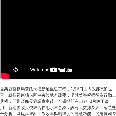
苗栗縣警察局警政大樓新址重建工程，2月6日由內政部長劉世
芳、縣長鍾東錦偕同中央與地方政要，虔誠焚香祝禱後舉行動土
典禮，工期經部長協調廠商後，可望提前在117年3月竣工啟
用；新建警政大樓結合在地水岸意象，設有大數據及人工智慧整
合分析，具提高警察工作效率與精準度的智慧功能，另建置國際