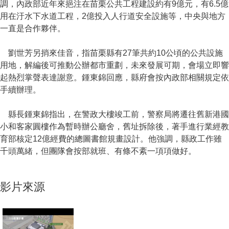
調，內政部近年來挹注在苗栗公共工程建設約有9億元，有6.5億
用在汙水下水道工程，2億投入人行道安全設施等，中央與地方
一直是合作夥伴。
劉世芳另捎來佳音，指苗栗縣有27筆共約10公頃的公共設施
用地，解編後可推動公辦都市重劃，未來發展可期，會場立即響
起熱烈掌聲表達謝意。鍾東錦回應，縣府會按內政部相關規定依
手續辦理。
縣長鍾東錦指出，在警政大樓竣工前，警察局將遷往舊新港國
小和客家圓樓作為暫時辦公廳舍，舊址拆除後，著手進行業經教
育部核定12億經費的總圖書館規畫設計。他強調，縣政工作雖
千頭萬緒，但團隊會按部就班、有條不紊一項項做好。
影片來源