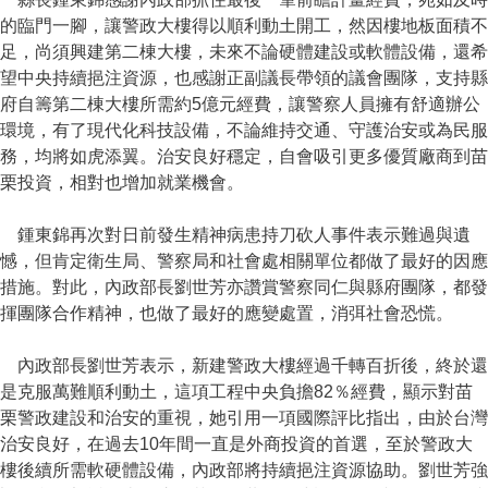
的臨門一腳，讓警政大樓得以順利動土開工，然因樓地板面積不
足，尚須興建第二棟大樓，未來不論硬體建設或軟體設備，還希
望中央持續挹注資源，也感謝正副議長帶領的議會團隊，支持縣
府自籌第二棟大樓所需約5億元經費，讓警察人員擁有舒適辦公
環境，有了現代化科技設備，不論維持交通、守護治安或為民服
務，均將如虎添翼。治安良好穩定，自會吸引更多優質廠商到苗
栗投資，相對也增加就業機會。
鍾東錦再次對日前發生精神病患持刀砍人事件表示難過與遺
憾，但肯定衛生局、警察局和社會處相關單位都做了最好的因應
措施。對此，內政部長劉世芳亦讚賞警察同仁與縣府團隊，都發
揮團隊合作精神，也做了最好的應變處置，消弭社會恐慌。
內政部長劉世芳表示，新建警政大樓經過千轉百折後，終於還
是克服萬難順利動土，這項工程中央負擔82％經費，顯示對苗
栗警政建設和治安的重視，她引用一項國際評比指出，由於台灣
治安良好，在過去10年間一直是外商投資的首選，至於警政大
樓後續所需軟硬體設備，內政部將持續挹注資源協助。劉世芳強