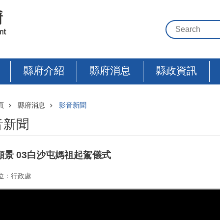
縣府介紹
縣府消息
縣政資訊
頁
縣府消息
影音新聞
音新聞
願景 03白沙屯媽祖起駕儀式
位：行政處