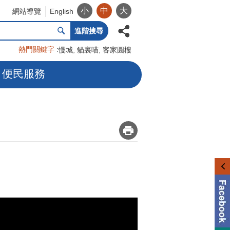
小
中
大
網站導覽
English
進階搜尋
熱門關鍵字
慢城
貓裏喵
客家圓樓
便民服務
_