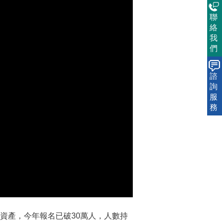
聯
絡
我
們
諮
詢
服
務
資產，今年報名已破30萬人，人數持