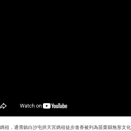
媽祖，通霄鎮白沙屯拱天宮媽祖徒步進香被列為苗栗縣無形文化