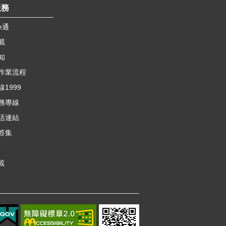
服務
e通
載
知
作業流程
1999
務專線
活連結
答集
載