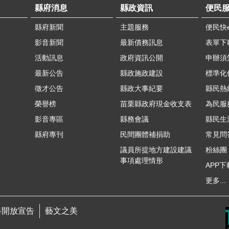
縣府消息
縣政資訊
便民
縣府新聞
主題服務
便民快
影音新聞
最新債務訊息
表單下
活動訊息
政府資訊公開
申辦須
最新公告
縣政施政建設
標準化
徵才公告
縣政大事紀要
縣民熱線
榮譽榜
苗栗縣政府現金收支表
為民服
影音專區
縣務會議
縣民生
縣府專刊
民間團體補捐助
常見問
議員所提地方建設建議
粉絲團
事項處理情形
APP下
更多...
料開放宣告
藝文之美