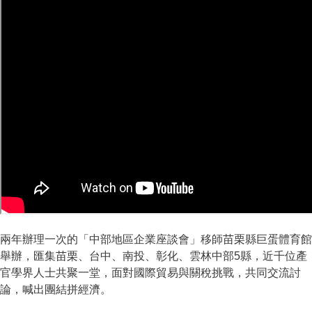
兩年辦理一次的「中部地區企業座談會」移師苗栗縣巨蛋體育館
舉辦，匯集苗栗、台中、南投、彰化、雲林中部5縣，近千位產
官學界人士共聚一堂，面對國際貿易與關稅挑戰，共同交流討
論，喊出團結拼經濟。