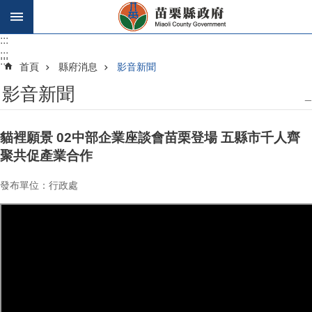
跳到主要內容區塊
:::
:::
:::
首頁
縣府消息
影音新聞
影音新聞
_
貓裡願景 02中部企業座談會苗栗登場 五縣市千人齊
聚共促產業合作
發布單位：行政處