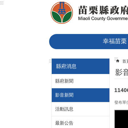
:::
跳到主要內容區塊
幸福苗栗
:::
:::
首
縣府消息
影
縣府新聞
11
影音新聞
發布單
活動訊息
最新公告