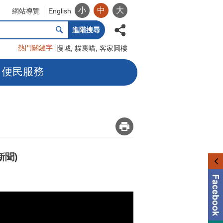
小
中
大
網站導覽
English
進階搜尋
熱門關鍵字
慢城
貓裏喵
客家圓樓
便民服務
_
新聞)