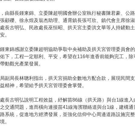
，由縣長鍾東錦、立委陳超明國會辦公室執行秘書陳君豪、公路
、張顧礫、徐永煌及翁杰助理、通霄鎮長張可欣、鎮代會主席徐
處長古明弘、民政處長巫恒昭、拱天宮主委洪文華等人持鏟動土
安。
鍾東錦感謝立委陳超明協助爭取中央補助及拱天宮管理委員會的
佑下，工程一定順利、平安，希望在116年進香前能夠完工，
帶動觀光產業發展。
局副局長林聰利指出，拱天宮捐助全數地方配合款，展現民間支
益精神，希望給予拱天宮管理委會掌聲。
長古明弘說明工程效益，紓解苗86線（拱天路）與台1線進入
之交通問題，進而橫向連接苗41線海濱聯絡道與台1線，建構
道路系統，促進地方經濟發展，並強化信仰中心周邊道路設施完
境。