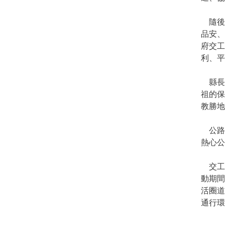
隨後
品安
府交工
利、平
縣長
祖的保
教勝地
公路
熱心公
交工處
動期間
活圈
通行環