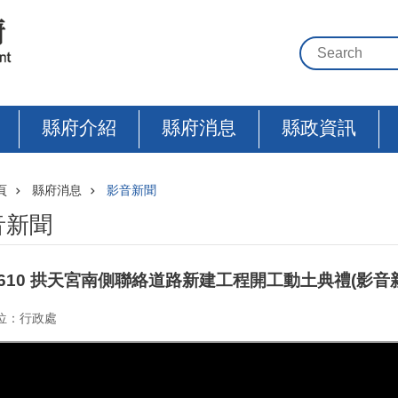
縣府介紹
縣府消息
縣政資訊
頁
縣府消息
影音新聞
音新聞
40610 拱天宮南側聯絡道路新建工程開工動土典禮(影音
位：行政處