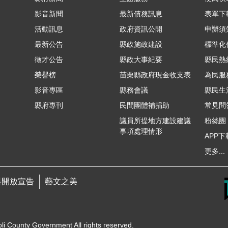
影音新聞
最新債務訊息
表單下
活動訊息
政府資訊公開
申辦須
最新公告
縣政施政建設
標準化
徵才公告
縣政大事紀要
縣民熱線
榮譽榜
苗栗縣政府現金收支表
為民服
影音專區
縣務會議
縣民生
縣府專刊
民間團體補捐助
常見問
議員所提地方建設建議
粉絲團
事項處理情形
APP下
更多...
料開放宣告
藝文之美
unty Government All rights reserved.