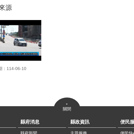
來源
：114-06-10
關閉
縣府消息
縣政資訊
便民
縣府新聞
主題服務
便民快