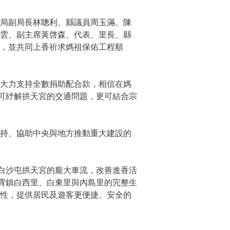
局副局長林聰利、縣議員周玉滿、陳
淑雲、副主席黃啓森、代表、里長、縣
，並共同上香祈求媽祖保佑工程順
大力支持全數捐助配合款，相信在媽
除可紓解拱天宮的交通問題，更可結合宗
持、協助中央與地方推動重大建設的
白沙屯拱天宮的龐大車流，改善進香活
通霄鎮白西里、白東里與內島里的完整生
整性，提供居民及遊客更便捷、安全的