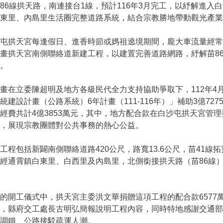
86線拱天路，南連接台1線，預計116年3月完工，以紓解進入
東里、內島里生活圈完整道路系統，結合宗教勝地帶動觀光產業
屯拱天宮每逢假日、進香時節或媽祖遶境期間，龐大車流量經常
畫拱天宮南側聯絡道新建工程，以建置完善道路網路，紓解苗8
。
在立委陳超明及地方各級民代全力支持協助爭取下，112年4月
統建設計畫（公路系統）6年計畫（111-116年）」補助3億7275萬
經費共計4億3853萬元，其中，地方配合款在白沙屯拱天宮管
助，展現宗教團體對公共事務的熱心公益。
程包括新闢南側聯絡道路420公尺，路寬13.6公尺，苗41線拓
經通霄鎮白東里、白西里及內島里，北側銜接拱天路（苗86線
開工儀式中，拱天宮主委洪文華捐贈這項工程的配合款6577萬
，縣府交工處長古明弘簡報說明工程內容，同時特地感謝交通部
調鐵、公路接駁疏運人潮。