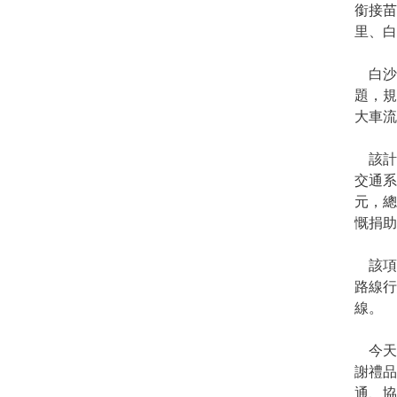
銜接苗
里、白
白沙
題，規
大車流
該計畫
交通系
元，總
慨捐
該項工
路線行
線。
今天的
謝禮品
通、協