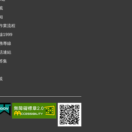
載
知
作業流程
1999
務專線
活連結
答集
載