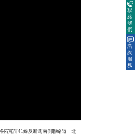
聯
絡
我
們
諮
詢
服
務
將拓寬苗41線及新闢南側聯絡道，北