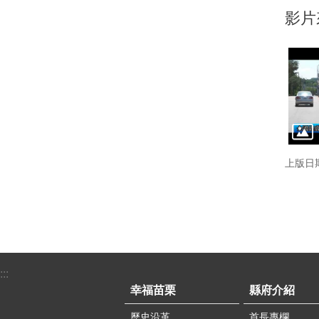
影片
上版日期
:::
幸福苗栗
縣府介紹
歷史沿革
首長專欄