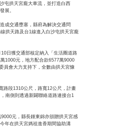
白沙屯拱天宮龐大車流，並打造白西
發展。
造成交通壅塞，縣府為解決交通問
6線拱天路及台1線進入白沙屯拱天宮龐
10日獲交通部核定納入「生活圈道路
1000元，地方配合款6577萬9000
理委員會大力支持下，全數由拱天宮慷
寬路段1310公尺，路寬12公尺，計畫
），南側則透過新闢聯絡道路連接台1
9000元，縣長鍾東錦亦頒贈拱天宮感
今年在拱天宮媽祖進香期間協助溝