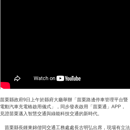
苗栗縣政府9日上午於縣府大廳舉辦「苗栗路邊停車管理平台暨
電動汽車充電樁啟用儀式」，同步發表啟用「苗栗通」APP，
見證苗栗邁入智慧交通與綠能科技交通的新時代。
苗栗縣長鍾東錦偕同交通工務處處長古明弘出席，現場有立法