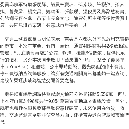
委員邱鎮軍特助張朋輝、議員林寶珠、孫素娥、許櫻萍、孫素
娥、曾美露、楊文昌、鄭碧玉、張顧礫、溫俊勇及鄭聚然秘書、
公館鄉長何在鑫、苗栗市長余文忠、通霄公所主秘等多位貴賓出
席，共同見證苗栗邁向智慧城市重要的一步。
交通工務處處長古明弘表示，苗栗是六都以外率先啟用充電樁
的縣市，本次有苗栗、竹南、頭份、通霄4個鄉鎮共42槍啟動試
營運，5月底前會再增加公館、獅潭、後龍3個鄉鎮，提供民眾
行的便利。另外本次同步啟用「苗栗通APP」，整合了微笑單
車（YouBike）租借站、公車即時動態、觀光熱點的停車資訊、
停車費繳納查詢等服務，讓所有交通相關資訊都能夠一鍵查詢，
建設苗栗逐步成為智慧交通首要之都。
縣長鍾東錦致詞時特別感謝交通部公路局補助5,556萬，再加
上本府自籌3,498萬共計9,054萬建置電動車充電樁設備，另外，
縣府也積極在跟數發部爭取智慧桿建置，未來使用在救災、救
護、交通監測甚至犯罪偵查等方面，建構苗栗邁向智慧城市新時
代。