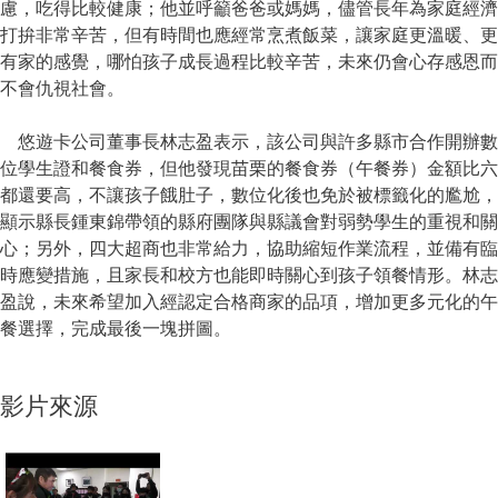
慮，吃得比較健康；他並呼籲爸爸或媽媽，儘管長年為家庭經濟
打拚非常辛苦，但有時間也應經常烹煮飯菜，讓家庭更溫暖、更
有家的感覺，哪怕孩子成長過程比較辛苦，未來仍會心存感恩而
不會仇視社會。
悠遊卡公司董事長林志盈表示，該公司與許多縣市合作開辦數
位學生證和餐食券，但他發現苗栗的餐食券（午餐券）金額比六
都還要高，不讓孩子餓肚子，數位化後也免於被標籤化的尷尬，
顯示縣長鍾東錦帶領的縣府團隊與縣議會對弱勢學生的重視和關
心；另外，四大超商也非常給力，協助縮短作業流程，並備有臨
時應變措施，且家長和校方也能即時關心到孩子領餐情形。林志
盈說，未來希望加入經認定合格商家的品項，增加更多元化的午
餐選擇，完成最後一塊拼圖。
影片來源