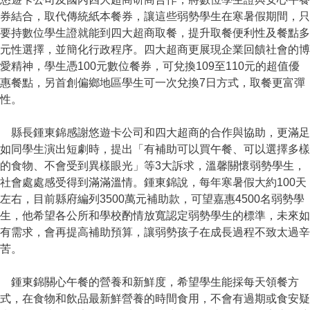
券結合，取代傳統紙本餐券，讓這些弱勢學生在寒暑假期間，只
要持數位學生證就能到四大超商取餐，提升取餐便利性及餐點多
元性選擇，並簡化行政程序。四大超商更展現企業回饋社會的博
愛精神，學生憑100元數位餐券，可兌換109至110元的超值優
惠餐點，另首創偏鄉地區學生可一次兌換7日方式，取餐更富彈
性。
縣長鍾東錦感謝悠遊卡公司和四大超商的合作與協助，更滿足
如同學生演出短劇時，提出「有補助可以買午餐、可以選擇多樣
的食物、不會受到異樣眼光」等3大訴求，溫馨關懷弱勢學生，
社會處處感受得到滿滿溫情。鍾東錦說，每年寒暑假大約100天
左右，目前縣府編列3500萬元補助款，可望嘉惠4500名弱勢學
生，他希望各公所和學校酌情放寬認定弱勢學生的標準，未來如
有需求，會再提高補助預算，讓弱勢孩子在成長過程不致太過辛
苦。
鍾東錦關心午餐的營養和新鮮度，希望學生能採每天領餐方
式，在食物和飲品最新鮮營養的時間食用，不會有過期或食安疑