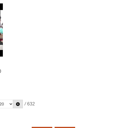
友
中青三代鄉親提供多元活動，10月
節
民代、鄉鎮市長及代表、里長聯袂
展
28日苗栗縣長鍾東錦為活動揭開序
耶
推薦年度客家大戲，紙風車劇團團
位
幕，強調巨蛋坐椅全面翻新就是為
長任建誠亦帶領小燈怪、小黃瓜和
良
迎接這場演唱會，提升觀眾的觀賞
蟲新、蟲來等主要角色，演出一段
舒適度，提醒大家11月21日將於指
現
精彩戲碼。這些可愛人偶現身會場
集
定地點開放免費索票，歡迎粉絲共
也
時，立即引起幼兒園小朋友一陣騷
作
襄盛舉。 縣府勞工及青年發展
吉
動，爭相跟他們近距離接觸並以客
業
處長王浩中表示，本次音樂會將於
苗
語雙向互動。 縣府文化觀光局
協
巨蛋體育館開唱，連續兩日分別為
公
長林彥甫表示，客家親子劇《燈
扮
12月5日「經典流行」音樂會、12
0
怪》先後於7月、9月在臺北兩廳院
0
」
月6日「青年流行」音樂會，此
入
藝文廣場及高雄市文化中心圓形廣
的
外，還要感謝縣內有多組企業贊助
季
場演出，吸引逾3 觀眾；苗栗則是
代
推
活動，特別是台灣中油股份有限公
六都外巡演的第一個縣市，機會難
，
石
司探採事業部，讓縣民朋友們除了
城
得，歡迎苗栗及中臺灣的觀眾一同
有好歌欣賞外，還有機會抽中度假
走進奇幻的「燈怪」宇宙，體驗全
/
632
通
飯店住宿券。 經典流行之夜邀
行
新客家童話。 劇團指出，《燈
源
、
請重量級藝人歌手組合，包括范怡
怪》是以海洋與陸地共生為背景，
點
鄉
文、翁立友、沈文程、王識賢與金
打
描繪瓜族與燈怪世代傳承、守護環