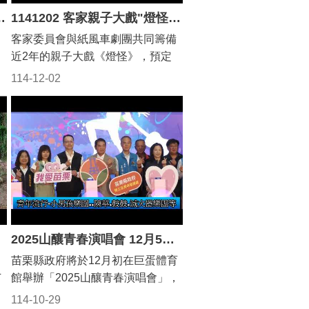
份
們一起學習、一起成長，活出最自
來Chill HA HA(影音新聞)
1141202 客家親子大戲"燈怪" 走進奇幻燈怪宇宙 (影音新聞)
模
信的模樣！💪 （未完待續….） #
客家委員會與紙風車劇團共同籌備
發
苗栗縣政府 #勇往直前 #文化融合 #
近2年的親子大戲《燈怪》，預定
，
新住民學習 #自信女性 #互相扶持
本月12至14日在竹南國中海口預定
）
#新住民家庭服務中心
114-12-02
地連續演出3天，這是繼北、高兩
精
門
地掀起旋風之後，第一個巡演的縣
、
市。劇中最萌的小黃瓜與燈族人偶
逗
2日現身縣府的宣傳會場，小朋友
，
爭相與可愛角色近距離接觸，未演
先轟動！客委會主委古秀妃、縣長
受
鍾東錦偕同來賓，歡迎鄉親觀賞震
與
撼的「燈燈國王」和可愛的萌角
一
色，沉浸在生動的童話故事中，快
2025山釀青春演唱會 12月5日6日小巨蛋登場(影音新聞)
樂傳承客語。 主辦單位今天下
苗栗縣政府將於12月初在巨蛋體育
午在縣府大廳舉行《燈怪》演出記
苗
館舉辦「2025山釀青春演唱會」，
者會，客委會主委古秀妃與縣長鍾
樓
連續2天邀請眾多超強卡司，為老
多
東錦帶領團隊幹部與會，還有各級
114-10-29