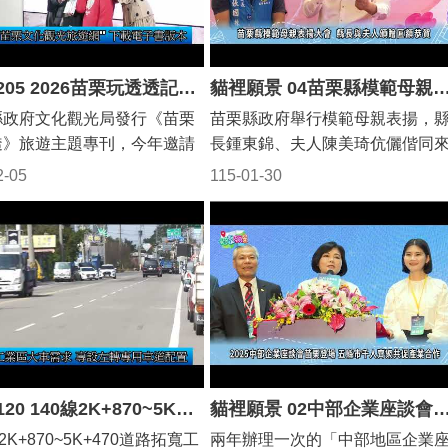
1150205 2026苗栗玩透透記者會 帶您暢遊18鄉鎮市(影音新聞)
貓裡願景 04苗栗縣模範母親表揚大會 縣長與夫人頒
縣政府文化觀光局發行《苗栗
苗栗縣政府舉行模範母親表揚，
透》旅遊主題專刊，今年邀請
長鍾東錦、夫人陳美琦伉儷偕同
名藝人夫妻檔」擔任代言人，
賓到場致賀，除了頒贈21位模範
2-05
115-01-30
5日苗栗縣長鍾東錦與陳志強及
親「慈愛為懷」匾額表揚，也送
希為新版的《苗栗玩透透》專
紅包、禮品，感謝媽媽們犧牲奉
幕亮相，邀請各地遊客到苗栗
獻，讓家庭、社會更溫暖。
透，歡迎民眾6日起到縣府指
點依規定免費索取，文觀局網
有電子書版本檔案讓民眾下載
。 《苗栗玩透透》今年為
0年出刊，廣受民眾好評，今年
志強及曾智希擔任代言人，走
1150120 140線2K+870~5K+470道路拓寬工程 動土典禮(影音新聞)
貓裡願景 02中部企業座談會苗栗登場 五縣市千人齊聚共
栗山海城鄉之間，以旅人的視
2K+870~5K+470道路拓寬工
兩年辦理一次的「中部地區企業
受土地的溫度與人情風景，走