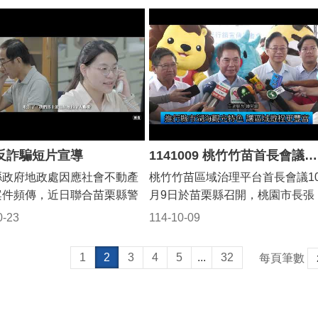
吸引更多夫妻、家庭來到苗栗
東錦共同為活動揭開序幕，並
舉辦「攜手石虎 共築綠網－苗栗
區新住民家庭服務中心
個鄉鎮市長和議員共同啟動象徵
及地方鄉親的配合，讓工程順
。 縣長指出，要把苗栗行
，銅鑼消費不高但CP值很高，
善石虎農作推動成果發表會」，
慶希望的光柱，宣告「2025苗栗
土。他表示，拓寬路段緊鄰台
去需要大家一起合作，縣內18
地遊客11月22、23日來銅鑼
示農友們的特色產品，並表揚16
誕城」正式開城。 現場並邀請知
獅工業區，是台中市政府與苗
市都有特色，有剛開幕的後龍
，欣賞浪漫杭菊花海外，品嘗
長期投入的農友與苗栗區農業改
名兄弟檔團體「李吳兄弟」演唱
政府，「縣市合作」的一條道
影城、施工中的好望角、即將
的芋頭料理。 今年杭菊花
場等6個協力夥伴。副縣長邱俐俐
「音樂來作伴」，精彩表演帶動
加上美光電將進駐銅鑼科學園
包裝過的通霄海水域場，緊接
及銅鑼九湖、樟樹、朝陽等
表示，苗栗是全台石虎族群最密
場氣氛，縣長鍾東錦和與會貴賓
完工通車後將可紓解目前的擁
有拱天宮媽祖繞境，不僅是民
自11月中旬開始為期三週，正
的家園，目前有16位友善石虎農
紛紛起舞，，全場一起嗨起來。
頸，對發展科技或傳統產業及
事也是觀光旅遊盛事；三義、
佳賞花時機，銅鑼鄉農會特別
農友，面積達18公頃，她感謝林
祥物「貓裏喵」也盛裝登場，為
都幫助很大。 台中市政府副
慢城更適合大人小孩來體驗慢
教育為活動主題，22、23日
保育署、生物多樣性研究所及各
栗耶誕城活動暖場。主辦單位也
反詐騙短片宣導
1141009 桃竹竹苗首長會議暨湖海觀光宣傳記者會(影音新聞)
林育鴻指出，140線
，海線的龍鳳漁港也正與農業
美人農場規畫闖關及杭菊食農
力單位長期支持，縣府也會持續
佈在竹南運動公園活動現場會有1
870~5K+470道路拓寬工程除
縣政府地政處因應社會不動產
桃竹竹苗區域治理平台首長會議1
談規畫漁業大樓，屆時將有更
體驗以外，當天還有「鼓聲響
演整合推動者的角色，讓「綠網
米高貓裏喵造型的耶誕樹，將在
有人本特色，將人行步道擴寬
案件頻傳，近日聯合苗栗縣警
月9日於苗栗縣召開，桃園市長張
環境銷售漁貨形成觀光亮點，
獅獻瑞開幕式」、「食芋大振
不只是保育名詞，而是守護山城
口處迎接大家來苗栗參與這場冬
75公尺，也打通了連結美光集
力拍攝「不動產防詐宣導」短
善政、新竹縣長楊文科、新竹市
台三線沿線更有好的風光景
會」、「多元文化原民舞蹈」
行動力量。 苗栗地區自112年起
0-23
114-10-09
耶誕雪奇遇之旅。 縣府文化觀光
駐銅鑼科學園區的交通命脈，
並於今天正式發布，提醒鄉親
理市長邱臣遠及苗栗縣長鍾東錦
加上大湖草莓、泰安溫泉，非
式表演等精彩活動，相關訊息
動友善石虎農作，已有14位友善
局長林彥甫指出，今年苗栗耶誕
栗縣的未來發展指日可待。
各類不動產詐騙手法及預防對
討論通過15項合作提案，隨後4縣
得鄉親過年時來苗栗一遊，同
公布於農會臉書粉絲專頁「花
虎農作農友及2位「友善石虎農作
以「來尞 Chill HA HA」為主題，
1
2
3
4
5
...
32
每頁筆數
務處長古明弘表示，140線
縣長鍾東錦看過影片後表示，
市首長聯合行銷桃竹竹苗湖海觀
歡迎喜歡苗栗的朋友來到這裡
鑼」。 由於每年杭菊季皆
－安全蔬果」農友加入，分布於
結合耶誕節的歡樂氣氛、年輕流
870~5K+470道路拓寬工程，
年科技發達，詐騙手法也變本
光，串聯地方湖泊與海岸觀光資
或長住。 文觀局長林彥甫
不少遊客前往，銅鑼杭菊芋頭
霄鎮、西湖鄉、後龍鎮、公館鄉
用語chill與熱情好客的客庄文化特
3苑裡交流道到苑南陸橋路
，他鼓勵鄉親善加利用「地籍
特色，邀請鄉親即日起到指定地
，本期專刊推出「繁花之
天活動將實施九湖大橋、水防
苑裡鎮、三義鄉、卓蘭鎮、大湖
色，透過一系列活動設計，希望
是苗栗苑裡、台中大甲及幼獅