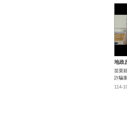
信會
長鍾
苗北
議員
遊玩
強調
利動
銷出
邀請各
中幼
鄉鎮
一遊
栗縣
百變
美味
路，
重新
海遍
區，
著還
村，
塞瓶
俗盛
是最
觀光
南庄
以食農
地政
秘書長
生活
於秋
2K+
苗栗
部洽
DIY
了具
詐騙
好的
起祥
為1.
局合
浪漫
品嚐
114-1
團進
片，
點，
與各
對苗
留意
常值
也會
交通工
策。
時也
現銅
2K+
這幾
短居
吸引
從國
加厲
說明
節兩
段，