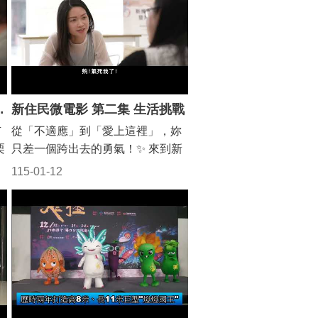
力
加了當地的文化活動。 原本擔心的
，
語言隔閡、害怕被冷落，卻在大家
的熱情招呼聲中消失了。 「來啦！
抱
一起來試試看！」 「妳是印尼來的
之
呀？歡迎歡迎！」 那一聲聲親切的
問候，像是冬日裡的陽光，徹底融
 文化的異同
新住民微電影 第二集 生活挑戰
化了女主角心中的冰山。 原來，解
苗
從「不適應」到「愛上這裡」，妳
#
開心結的鑰匙不是什麼偉大的道
栗
只差一個跨出去的勇氣！✨ 來到新
理，而是人與人之間最真誠的互
延
環境，感到挫折是正常的！ 「聽不
動。 （未完待續….） #苗栗縣政府
115-01-12
懂、吃不慣、沒朋友...」這些心
#解開心結 #最美的人情味 #新住民
情，我們都懂。 影片中的姊妹來到
生活 #融入台灣 #心門打開 #姊妹
人
服務中心尋求慰藉， 透過前輩的暖
情深
及
心鼓勵，她發現： 當我們開始主動
，
去認識當地的文化，那些原本覺得
是
困難的事， 竟然也漸漸變得有趣
了！ 別把煩惱鎖在家裡， 新住民家
庭服務中心是你最好的依靠。 讓我