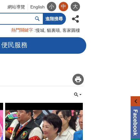
小
中
大
網站導覽
English
進階搜尋
熱門關鍵字
慢城
貓裏喵
客家圓樓
便民服務
_