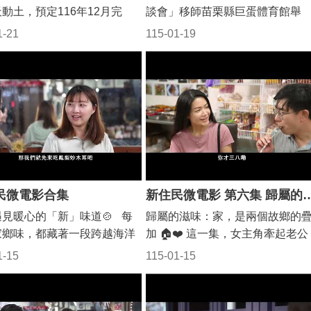
動土，預定116年12月完
談會」移師苗栗縣巨蛋體育館舉
館出磺坑的微光之丘、穿龍豆
縣長鍾東錦表示，拓寬路段緊
辦，匯集苗栗、台中、南投、彰
、福樂麵店、苗栗火車頭園
1-21
115-01-19
中幼獅工業區，是台中市政府
化、雲林中部5縣，近千位產官學
頭屋明德水庫與後龍百變影
栗縣政府一起合作的一條道
界人士共聚一堂，面對國際貿易
阿標海產店，邀請更多旅人放
加上美光電將進駐銅鑼科學園
關稅挑戰，共同交流討論，喊出
步，走進苗栗18鄉鎮市。 5
工程完工後將可優化聯絡國道
結拼經濟。
栗縣長鍾東錦與陳志強及曾智
的行車動線，紓解通往苑裡市
新版的《苗栗玩透透》專刊揭
大甲幼獅產業園區塞車情形，
相，議員林寶珠、曾美露、陳
動科技產業或發展傳統產業及
、徐筱菁、廖秀紅、立委邱鎮
都有莫大助益。 縣府交通工
書、議長李文斌機要秘書、議
出，縣道140線行經國道三
忠倫秘書、温俊勇助理、造橋
民微電影合集
新住民微電影 第六集
裡交流道，且是通往苑裡市區
徐連斌、苗栗市長余文忠、大
見暖心的「新」味道🍲 每
歸屬的滋味：家，是兩個故鄉的
甲幼獅產業園區重要道路，由
長黃惠琴以及觀光旅宿單位等
家鄉味，都藏著一段跨越海洋
加 🏠❤️ 這一集，女主角牽起老公
幅寬度無法負荷平日上下班人
同欣賞宣傳短片，行銷苗栗旅
氣。 苗栗縣政府暖心推出微
的手，走進道地的印尼餐廳。 「
且每逢假期人流車潮，使得交
1-15
115-01-15
專刊。 記者會由山佳太鼓
*《山城中的「新」味道》**，
公，這才是我家鄉真正的味道。
龐大，不分平日、假日常會有
來氣勢磅礡的表演，現場特別
錦縣長更親自參與演出，以行
看著老公從小心翼翼嘗試，到大
現象。 交工處表示，本計畫
粉絲限定福利，限量50名完成
護每一位在苗栗落地生根的新
好吃，女主角臉上揚起了最自信
通部核定納入「生活圈道路交
任務即可免費領取《苗栗玩透