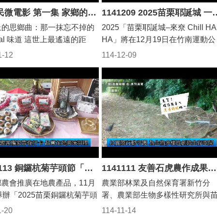
慧，其實和家鄉的精神不謀而
城，還是在印尼的客家聚落，那
焚香祝禱施工順利，地方也帶
新住民微電影 第一集 家鄉的味道
1141209 2025苗栗耶誕城 一連6天
客家料理，最愛的是客家控
 一餐飯的時間，讓兩顆心靠得
勤奮自強、守護家庭的靈魂是一
彩祥獅獻瑞表演熱鬧慶祝。
並將黑糖糕帶回當作伴手禮也
上的思鄉曲：那一抹忘不掉的
2025「苗栗耶誕城–來尞 Chill HA
，也讓台灣這片土地，吃起來
一樣的。 這場下午茶，讓女主角
工務處長古明弘簡報指出，本
朋好友讚不絕口，歡迎大家來
bal 味道 這世上最遙遠的距
HA」將在12月19日在竹南運動公
的味道。 （未完待續….） #
現，原來自己與這片土地的距離
圍從縣道140線2K+870(苗
旅遊，體驗山線泰安溫泉、通
不是生與死，而是我想吃家鄉
園熱鬧開城，舉辦連續6天，天天
政府 #客家料理 #美食無國
比想像中還要近。 （未完待續….
1-12
114-12-09
)至5K+470(國3苑裡交流道)，
線美景有多麼的舒服。 兩
ambal，老公卻買了超市隨便
開唱的耶誕盛宴。縣長鍾東錦表
印尼新住民 #舌尖上的驚喜 #
#苗栗縣政府 #苗栗火車頭 #客家
2,600公尺，現有路寬約12
更是補充，拍攝時便打算過年
椒醬... 老公：「老婆，這不
示，苗栗耶誕城是全國第一個開
炒 #味覺記憶
神 #印尼客家 #文化尋根 #新住民
到15公尺，其中大部分路段為
人一起來旅遊，無奈已經訂不
樣紅紅的嗎？」 我：「（翻白
的耶誕城，系列活動也老少咸宜
在苗栗 #硬頸精神
各一車道，未來拓寬完成，雙
。主持人則邀請兩人，苗栗每
那是完全不一樣的味道好
精彩可期，歡迎國人屆時來苗栗
有2~3個車道，共計4~5個車
節都有不同的花季，每個鄉鎮
！」 那口酸、辣、鹹、鮮的印
熱鬧，順道遊賞苗栗的好山好水
兩側並配置人行道，道路總寬
不同的景點及好吃的客家美
鄉味，是任何調味料都替代不
一起來Chill HA HA(笑哈哈)。 苗
m，道路拓寬後預期能提升行
務必請兩人忙碌工作之餘再抽
記憶。既然買不到對的味道，
栗縣政府去年推出苗栗耶誕城，
質、提高道路服務水準、預計
著家人到苗栗旅遊享受在地濃
自己動手吧！炸得金黃酥脆的
到遊客青睞，吸引近20萬人次參
6年12月完工。工程完工通車
人情味及客家風情。 縣長
wan（蔬菜餅），沾上親手搗
盛況，今年再擴大規模，並舉辦
1141113 銅鑼杭菊芋頭節「菊祥如芋」22日起登場(影音新聞)
1141111 友善石虎農作成果發表 展現農業 生態共榮(影音新聞)
優化聯絡國道3號之行車動
，苗栗玩透透專刊從文觀局長
Sambal，這才是我心心念念
連六日天天開唱的苗栗耶誕城盛
提升整體路網行車效率，增進
甫當承辦人時開始推行，到現
鄉農會推廣在地農產品，11月
農業部林業及自然保育署新竹分
滋味。 （未完待續….） #新
宴。 縣府上午召開記者會說明活
地區產業及觀光發展。 縣長
0年仍舊廣受鄉親喜愛，今年由
舉辦「2025苗栗銅鑼杭菊芋頭
署、農業部生物多樣性研究所與
#異國料理 #家鄉味 #苗栗縣政
動內容，縣長鍾東錦、立委邱鎮
錦感謝陳超明立委大力爭取，
夫妻陳志強、曾智希代言，相
菊祥如芋」宣傳記者會，苗栗縣
栗縣政府今天在縣府第一辦公大
苗南區新住民家庭服務中心 #
軍、縣府文化觀光局長林彥甫、
1-20
114-11-14
總局核定經費，苑裡鎮公所、