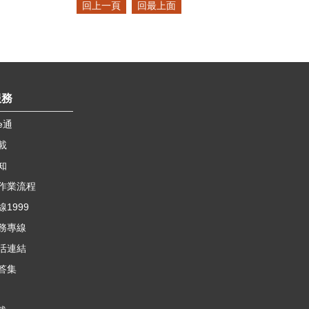
稻
嗓歌后葉璦菱等，將帶來多組經典
回上一頁
回最上面
造
境的故事。最吸睛是身高8公尺、
共
油
膾炙人口的好歌；青年流行音樂晚
的
身長11公尺的「燈燈國王」，歷時
，
會則邀請了時下最火紅的歌手、團
2年設計打造，內含5000多個機械
實
體，包括小男孩樂團、草屯囝仔、
象
零件，能移動四肢、張嘴噴氣、展
對
陳華、鼓鼓、以及滅火器等組合，
；
翅、眨眼，還能與觀眾對話互動，
苗
性
將熱力引爆苗栗巨蛋體育館。
，
栩栩如生；演出時會打破劇場舞台
服務
項
28日勞青處於縣府大廳舉辦記者
應
框架，在觀眾以燭光棒營造的燈海
e通
部
會，歌手范怡文獻唱《這些日子以
中穿梭。 《燈怪》人偶劇更結
眾
業
來》，接著邀請縣長鍾東錦合唱
載
也
合原創音樂、3D動畫方式演出，讓
家
府
《恰似你的溫柔》，現場觀眾聽得
融
孩子在驚奇中自然接觸客語，尤其
知
、
同
如癡如醉，不僅紛紛拿手機紀錄兩
更
原創客語歌曲《瓜瓜歌》，旋律輕
作業流程
、
中
人的美好歌聲，更跟著旋律哼唱這
快、朗朗上口，帶動全場齊唱，瞬
1999
組
括
兩首膾炙人口的歌曲。 隨後，
月
間成為「客語洗腦神曲」。在苗栗
，
務專線
縣長鍾東錦與中油探採事業部副執
場，另在演出前進行唱《瓜瓜歌》
實
行長湯珠正、議員許櫻萍、張志
活連結
開
送小燈怪活動，鼓勵親子在歌聲中
宇、徐筱菁、曾美露、林寶珠、鄭
學習並喜歡講客語，快樂傳承客家
答集
桃
及
碧玉、廖秀紅、立委邱鎮軍秘書等
搭
語言與文化。 客委會古秀妃主委
、
生
人共同為演唱會揭開序幕，縣長公
場
表示，此次以戲劇帶給民眾認識客