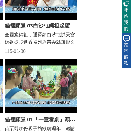
聯
絡
我
贈匾額恭賀
貓裡願景 03白沙屯媽祖起駕儀式
們
縣
全國瘋媽祖，通霄鎮白沙屯拱天宮
來
媽祖徒步進香被列為苗栗縣無形文
諮
母
化資產，今年報名已破30萬人，人
詢
115-01-30
上
數持續增加中，粉紅超跑媽祖鑾轎
服
務
將在5/1登轎出發，拱天宮也安排一
系列文化活動，邀請全國民眾共襄
盛舉。
促產業合作
貓裡願景 01「一童看劇」頭份親子館週年慶活動 共同歡慶親子共遊時光
座
苗栗縣頭份親子館歡慶週年，邀請