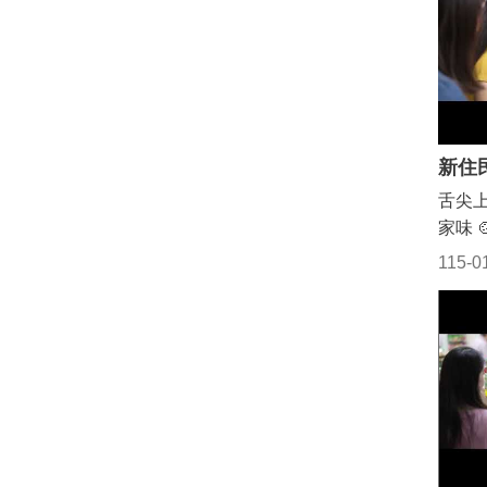
朋友
通系統
透》
錄新
(11
影，
為奮
新台幣
粉絲
流，
0,71
陳志
是她
萬元
留下
景。
物價
苗栗
心靈
挹注經
覺，
舌尖
力，
元、用
是首
家味 
#苗栗
費4億
實還
的方
務中心
115-0
8,9
也還
角在
心 #
萬元）
景點
經典
元共融
電特高
造訪
想到
元)
印象
香，
道旁
拍攝
「『
縣長
那時
開胃
明弘
刻，
到大
鴻、
濃濃
現，
育、
亮的