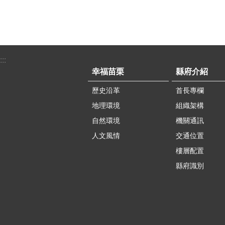
異動
路」
道路
工業
及警
承」
08：
需求
護鄉
題，
提供
苑南
防詐
苗栗
資訊請
表示
行銷
單元
981
:::
日將
說，
透透
鍾東
幸福苗栗
縣府介紹
於房
手法
合影
琦、
府，
劇變
專屬
歷史沿革
首長專欄
榮、
驗，
以各
版的《
賴文
地理環境
組織架構
「縣
者，
發送日
三巨
自然環境
機關通訊
爭取
提高
眾可
同為2
人文風情
交通位置
功，
隱蔽
站及
開序
棒的
樓層配置
長范
務中心
杭菊
政士
示在F
縣府識別
鍾東
銷經
頁按
熟的
長、
限索
公頃
張圖
為了
杭菊
業同
潮流
氣，