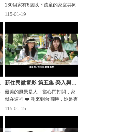
130組家有6歲以下孩童的家庭共同
慶生，現場除了透過趣味宣導，讓
115-01-19
民眾更瞭解親子館的服務及縣府推
與
動的優質兒童福利政策，還安排互
團
動式兒童劇，讓親子同樂共度美好
時光。
 歸屬的滋味
新住民微電影 第五集 榮入與互動
疊
最美的風景是人：當心門打開，家
就在這裡 ❤️ 剛來到台灣時，妳是否
老
也曾像影片中的女主角一樣，總覺
115-01-15
」
得自己像個外人，小心翼翼地收起
讚
心情？ 在這一集中，女主角在好友
的
的鼓勵下，勇敢踏出了那一步，參