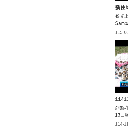
漬智
民眾
許多
合。
來精
肉，
餐桌
更近
交通
讓親
Sam
更有家
計畫範
苗栗
離，
苗栗縣
115-0
47-1
霄海
的 S
界 #
全長約
夫妻
一罐辣
客家小
公尺
帶家
是一
雙向
到了
眼）
向將各
個季
嗎！
道，
也有
尼家
度20
食，
了的
車品
空帶
那就
於11
厚的
Bak
後可
表示
製的 
線，
林彥
銅鑼
的家鄉
苑裡
在2
13日
住民 
鍾東
恩愛
節-
府 #
114-1
公路