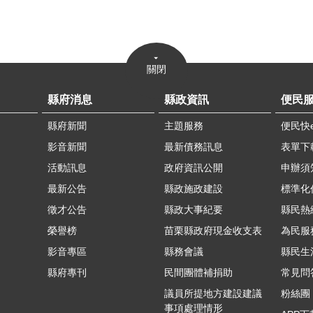
即時通」平台，也請地政單位
集滿4章即可兌換精美禮品，並體
、「從心出發」、「匠心傳
由北往南交通管制，並從早上
及獅潭鄉等地，作物多樣，包括
造苗栗獨有的冬季節慶體驗，創
區進出的主要動脈。由於交通
察共同築起防詐防線，一起守
驗桃竹竹苗湖海景致，展現區域
、「苗栗食光旅」等多元專
30至下午15：30在銅鑼火車站
米、紅棗、蜂蜜、文旦、檸檬、
特色IP傳遞文化共融、城市款待
日增，針對地方持續爭取再從
親的家產。 今天的「不動產
榮的行動力及開拓觀光決心。
從不同視角引領旅客深入探索
「免費接駁專車」服務，相關
茶、油甘、奇異果、芭蕉與芭樂
美好價值。 林彥甫表示，「來
陸橋再延伸到房裡交流道，他
宣導活動」，除推出防詐短片
桃竹竹苗區域治理平台自105年成
，今年特別規劃「拾光禮遇」
洽銅鑼鄉農會推廣部037-
總面積達18.24公頃。這些農友以
尞」在客語中代表邀請、相約，
，縣府已完成可行性評估，近
關閉
宣導，藉由生動案例、淺顯解
立，藉由各項合作議題，促使4縣
，攜手16家店家推出《苗栗玩
008轉220。 13日苗栗縣長
際行動守護石虎，不僅降低農業
徵苗栗以熱情款待歡迎四方來賓
上網招標。 古明弘說明，由
提醒大眾留意各類不動產詐騙
市攜手解決問題，今年度桃竹竹
》獨家優惠，民眾只要與專刊
錦、農糧署北區分署長林傳
生態的衝擊，也為當地生物多樣
「Chill」不僅是時下的年輕用語
縣府消息
縣政資訊
便民
裡交流道用地也涉及台中市政
及預防對策，現場並安排「川
區域治理平台首長會議，新增15
並至合作店家消費，即可享有
農村水保署台中分署長陳俊
創造更穩定的生存空間。 為推動
也代表悠閒愜意的生活節奏，對
希望透過這次拓寬工程合作經
臉」表演，象徵詐騙集團善於
合作議案，其中苗栗縣提5案，包
優惠。 文觀局表示，最新
縣府新聞
主題服務
便民快
議員黃芳椿、銅鑼鄉公所祕書
生態保育與永續農業並行，農業
節慶中的放鬆與溫暖；而「HA
苗栗、台中接續有第二次的
種不同身分與面孔接近受害
括：「山豬危害農作物及侵擾民
2026苗栗玩透透》旅遊專刊
良、代表會主席林九炲、農會
林業及自然保育署新竹分署、農
影音新聞
最新債務訊息
表單下
HA」不僅是歡笑聲音的擬聲語，
市合作」，一起努力向公路局
透過戲劇化的演出，提醒民眾
住居之防治暨管理方案」、「客
期預計明(6)日上午10時，民
頭以及地方民意代表等人，共
部生物多樣性研究所與苗栗縣政
代表快樂分享的正向情緒。三者
活動訊息
政府資訊公開
申辦須
，期望能在農曆年前順利成
警覺，辨識詐騙手法的多變與
歌舞鬧連連共下推廣客家文化」
至台鐵竹南火車站、苗栗火車
2、23日的銅鑼杭菊芋頭節揭
今天邀集民間團體及在地農友共
合，不僅提升耶誕城品牌形象，
最新公告
縣政施政建設
標準化
給地方鄉親及縣市政府獲得最
性。 縣長鍾東錦、議會秘書
「桃竹竹苗陶瓷彩繪創意大賽」
台灣高鐵苗栗站等3處旅遊服
幕，並製作杭菊養生丸，品嘗
展示友善石虎農作推動成果，會
強化活動精神內涵，別具巧思。
過年禮物。
徵才公告
縣政大事紀要
縣民熱線
陽添、縣內多位議員、本縣地
「建請內政部修正地方行政機關
，各站限量200本，依照指
、芋頭等美味料理。 縣長
並表揚16位長期投入的農友與包
2025苗栗耶誕城系列活動包括12
公會蔡惠如理事長、不動產代
織準則第14條第1項、第2項規定
acebook“苗栗玩透透”粉絲專
榮譽榜
苗栗縣政府現金收支表
為民服
錦表示，11月是杭菊跟芋頭成
苗栗區農業改良場等6個協力夥
19日開城當晚舉辦「Chill虧
紀商業同業公會吳東岳理事
縣（市）政府 得增置副縣（市）
讚及追蹤即可免費索取，每人
季節，銅鑼鄉芋頭栽種面積90
伴，展現農業生產與生態共榮的
影音專區
縣務會議
縣民生
SHOW」演唱會，為系列活動揭
不動產仲介經紀商業同業公會
長、副秘書長各1名。」、「跨縣
取1本、數量有限送完為止。
、杭菊面積50公頃，開車行經
踐成果。 副縣長邱俐俐、縣府農
序幕，邀請多組人氣歌手輪番演
縣府專刊
民間團體補捐助
常見問
騰理事長、不動產建築開發商
市交流宣傳湖海風光」。 9日
響應國際環保趨勢與無紙化
花田都能聞到陣陣撲鼻的香
業處副處長蔡政新、農業部林業
出，並邀請來秀場資深藝人澎澎
議員所提地方建設建議
粉絲團
業公會陳有昆理事長、租賃住
園市長張善政、新竹縣長楊文科
，透過「苗栗文化觀光旅遊
若在普洱茶中加些許菊花，更
自然保育署新竹分署長夏榮生、
配模仿界健身小天王Terry，將秀
事項處理情形