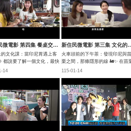
。 影片透過細膩的鏡頭，記
笑容。 曾經，她以為歸屬感是努
建設計畫(公路系統)6年計畫
專刊並和陳志強、曾智希合
住民姊妹們如何將思鄉情懷化
變成「台灣媳婦」； 現在她明白
1~116年)」辦理，核定總經費
一早縣府一辦大廳擠滿人潮，
鬥力量。 從餐桌上的文化交
真正的歸屬感，是能帶著最愛的
3億6,137.4萬元(中央款3億
們排隊領取號碼牌依序上台從
到山城裡的融合點滴，這不僅
人，走進自己的過去，並一起擁
6.8萬元、地方配合款5,420.6
強、曾智希手中獲得專刊，並
們的故事，更是苗栗最美的風
未來。 家，不是要在印尼或台灣
)。後因工程設計期間經歷營建
珍貴合影。 曾智希分享，
 邀請您一起走進這場感官與
間做選擇，而是把兩個故鄉的味
上揚，除核定總經費，縣府也
距離台北近又有世外桃源的感
新住民微電影 第四集 餐桌交流 品嘗客家料理
新住民微電影 第三集
的饗宴，看見多元文化的生命
道，都煮進生活裡。 #苗栗縣政府
費9,325萬元(工程費5,400萬
因此每年的家族旅遊苗栗都會
上的文化課：當印尼胃遇上客
火車頭前的下午茶：發現印尼與
感受這座城市最包容的溫度。
#歸屬感 #新住民故事 #印尼料理 
地費3,925萬元)，工程總經
選，但經過這次的拍攝發現其
🍲 都說要了解一個文化，最快
栗之間，那條隱形的線 🚂✨ 在苗
縣政府 #苗南區新住民家庭服
跨國婚姻 #家的味道 #雙重家鄉
8,562.4萬元(工程費3億
沒玩透透，還有很多地方沒去
式就是「吃」！ 這一集，女主
火車頭園區，時光隨著鐵軌緩緩
 #苗北區新住民家庭服務中
1-14
115-01-14
96.3萬元（含代辦工程費3100
有好多美食，拍攝時每到一個
好友的帶領下，正式挑戰客家
伸。今天，女主角在好友的邀請
山城中的新味道 #新住民 #多
、用地費7,500萬元、配合台
都會想要帶著媽媽及家人再次
料理。 原本以為會不習慣，沒
下，與一位客家長輩坐下來喝杯
 #溫馨推薦 #鍾東錦
壓電桿下地工程2,066.1萬
。 陳志強表示，對苗栗的
： 「這道『客家小炒』的鹹
茶。 聽著長輩娓娓道來苗栗客家
。 今天的動土典禮在苑裡交流
大概是在10多年前時曾在三義
讓我想起了家鄉的炒料！」
敬天愛人、硬頸打拼的精神，以
垂坤食品第二停車場舉行，由
偶像劇《愛在桐花紛飛時》，
薑絲大腸』的酸爽，竟然這麼
對信仰的虔誠，女主角聽得入神
鍾東錦、縣府交通工務處長古
便對桐花的浪漫氛圍印象深
驚艷！」 從原本的小心翼翼，
心中卻泛起一陣驚喜： 「這不就
、台中市政府副秘書長林育
苗栗真的好美，對苗栗也有種
口品嚐、滿臉驚喜。女主角發
我在印尼時，長輩們常說的道理
立委陳超明、苑裡鎮長劉育
客家魂及山海風景都很低調漂
客家料理中對食材的惜物與醃
嗎？」 原來，無論是在苗栗的山
地區議員等人共同動鏟，並率
印象，而這次到福樂麵店品嘗