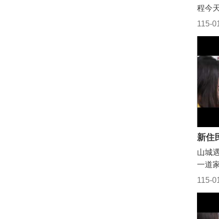
程今天
訪公
工。
腐坊
115-0
鄰台
區、
與苗
城、
路，
慢腳
區，
日苗
3號
希為
區及
幕亮
對推
碧華
觀光
軍秘
務處指
員葉
新住
號苑
鄉長
山城遇
及大
湖鄉
一道
於路
也共
的勇
潮，
115-0
遊新
電影*
通量
團帶
鍾東
回堵
規畫
動守
經交
相關