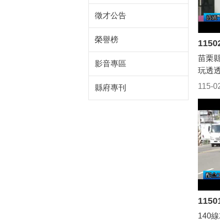
徵才公告
榮譽榜
苗栗
影音專區
玩透
「知
115-0
縣府專刊
2月
曾智
刊揭
玩透
定地
站也
閱覽
第2
由陳
進苗
140線
角感