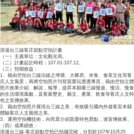
浪漫台三線客庄節點空拍計畫
（一）主責單位：文化觀光局。
（二）計畫起訖時程：107.01-107.12。
（三）預期效益：
1、藉由空拍台三線沿線之埤塘、大夥房、米食、食茶文化等客
庄人文風景，再將空拍照片刊登苗栗玩透透專頁，藉由空拍立體
照片效果介紹、解說，報導，提昇本縣臺三線慢遊、慢活、慢食
的生活環境風貌，及客家歷史、藝文、產業、飲食等客庄人文特
色之宣傳效果。
2、藉由空拍照片展現台三線之美，有效吸引國內外遊客至本縣
體驗客庄人文風情之美。
3、運用空拍機技術，向民眾介紹苗栗特色景點，達宣傳效果。
（四）成果績效：
浪漫台三線-客庄節點空拍已拍攝完竣，分別於107年10月25