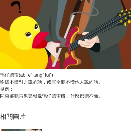
鴨仔聽雷(abˋ eˇ tangˊ luiˇ)
喻聽不懂對方說的話，或完全聽不懂他人說的話。
舉例：
阿菊嬸聽雷鬼樂就像鴨仔聽雷般，什麼都聽不懂。
相關圖片