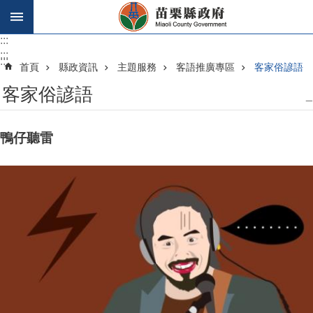
跳到主要內容區塊
:::
:::
:::
首頁
縣政資訊
主題服務
客語推廣專區
客家俗諺語
客家俗諺語
_
鴨仔聽雷