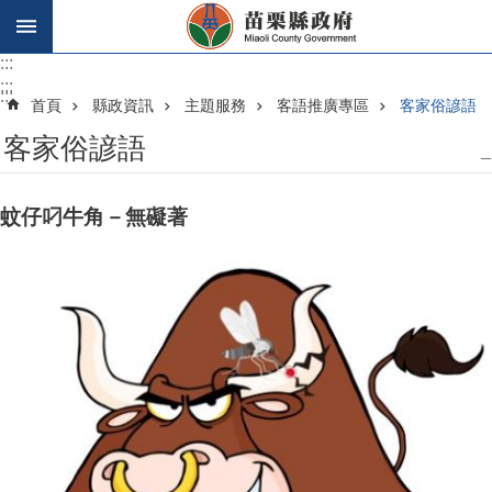
跳到主要內容區塊
:::
:::
:::
首頁
縣政資訊
主題服務
客語推廣專區
客家俗諺語
客家俗諺語
_
蚊仔叼牛角－無礙著