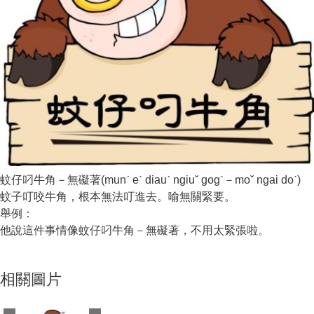
蚊仔叼牛角－無礙著(munˊ eˋ diauˊ ngiuˇ gogˋ－moˇ ngai doˋ)
蚊子叮咬牛角，根本無法叮進去。喻無關緊要。
舉例：
他說這件事情像蚊仔叼牛角－無礙著，不用太緊張啦。
相關圖片