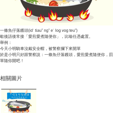
一條魚仔落鑊頭(idˋ tiauˇ ngˇ eˋ log vog teuˇ)
歇後語後常接「愛煎愛煮隨便你」，比喻任憑處置。
舉例：
今天小明騎車沒戴安全帽，被警察攔下來開單
於是小明只好跟警察說：一條魚仔落鑊頭，愛煎愛煮隨便你，罰
單隨你開吧！
相關圖片