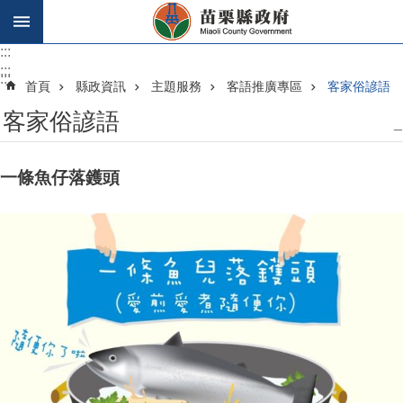
跳到主要內容區塊
:::
:::
:::
首頁
縣政資訊
主題服務
客語推廣專區
客家俗諺語
客家俗諺語
_
一條魚仔落鑊頭