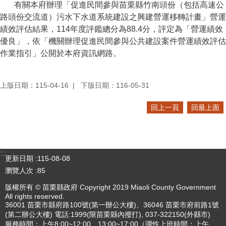
有關本府辦理「促進民間參與苗栗縣竹南頭份（包括高速公
路頭份交流道）污水下水道系統建設之興建營運移轉計畫」營運
績效評估結果，114年度評鑑總分為88.4分，評定為「營運績效
優良」，依「機關辦理促進民間參與公共建設案件營運績效評估
作業指引」公開於本府資訊網路。
上版日期：115-04-16
下版日期：116-05-31
回上一頁
回最上面
:::
更新日期
115-08-08
瀏覽人次
85
版權所有 © 苗栗縣政府 Copyright 2019 Miaoli County Government
All rights reserved.
36001 苗栗市縣府路100號(第一辦公大樓)、36046 苗栗市府前路1號
(第二辦公大樓) 電話:1999(限苗栗縣內撥打), 037-322150(外縣市)
服務時間：上午8:00~12:00、13:00~17:00（彈性上班時間：上午