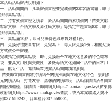
本活動活動辦法說明如下：
一、活動期間內，凡新辦借書證並完成借閱3本客語書籍，即可
獲得集點1點。
二、持有效借書證之讀者，於活動期間內累積借閱「苗栗文獻、
客家文學、台語文學及原住民文學」等指定主題書籍8本，即可
獲得集點1點。
三、集點滿10點，即可兌換
特色織布袋
好禮1份。
四、兌換好禮數量有限，兌完為止，每人限兌換1份，相關兌換
方式依公告辦理。
完成指定借閱集點後，即可兌換融合在地文化意象的特色織布
袋，兼具實用性與美觀性，象徵母語文化如同生活中的日常用
品，貼近生活，邀請民眾把握活動期間踴躍參與。
苗栗縣立圖書館將持續結合閱讀推廣與在地文化特色，規劃多
元閱讀活動，打造友善、溫馨的閱讀環境，活動詳情請洽各圖書
館服務櫃檯。詳情請上縣圖網頁https://lib.miaoli.gov.tw及苗栗縣
政府網頁https://www.miaoli.gov.tw查詢，或洽本案聯絡人龔小
姐037-559242、縣圖櫃台037-559001。