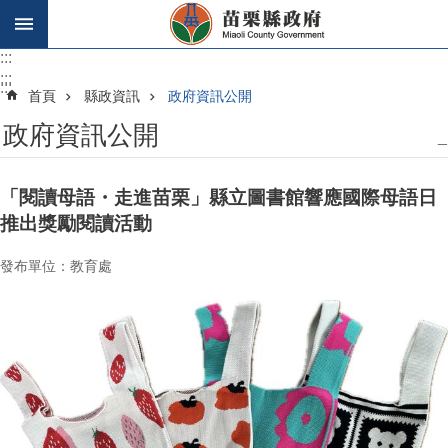
跳到主要內容區塊
:::
:::
:::
首頁
縣政資訊
政府資訊公開
政府資訊公開
_
「閱讀母語・走進苗栗」縣立圖書館響應國際母語日
推出獎勵閱讀活動
發布單位：教育處