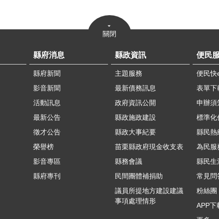
關閉
縣府消息
縣政資訊
便民
縣府新聞
主題服務
便民快
影音新聞
最新債務訊息
表單下
活動訊息
政府資訊公開
申辦須
最新公告
縣政施政建設
標準化
徵才公告
縣政大事紀要
縣民熱線
榮譽榜
苗栗縣政府現金收支表
為民服
影音專區
縣務會議
縣民生
縣府專刊
民間團體補捐助
常見問
議員所提地方建設建議
粉絲團
事項處理情形
APP下