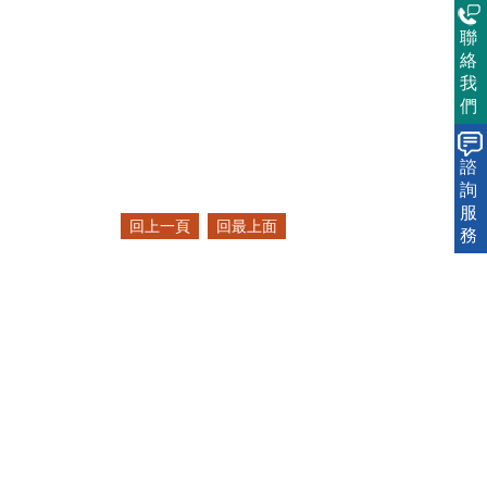
聯
絡
我
們
諮
詢
服
回上一頁
回最上面
務