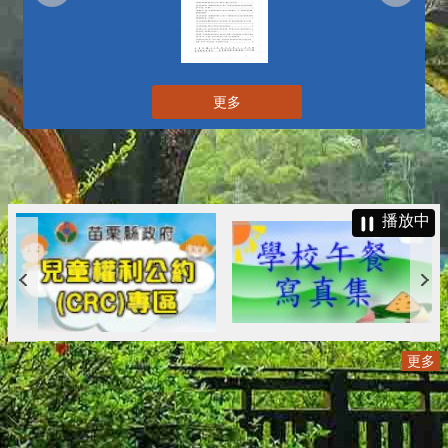
更多
播放中
更多