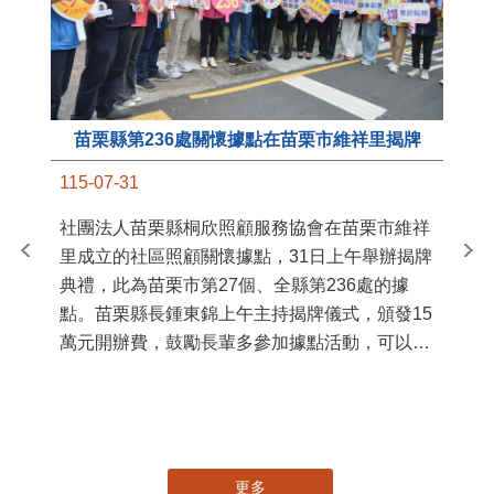
苗栗縣第236處關懷據點在苗栗市維祥里揭牌
11
115-07-31
國
社團法人苗栗縣桐欣照顧服務協會在苗栗市維祥
苗
里成立的社區照顧關懷據點，31日上午舉辦揭牌
署
典禮，此為苗栗市第27個、全縣第236處的據
作
點。苗栗縣長鍾東錦上午主持揭牌儀式，頒發15
縣
萬元開辦費，鼓勵長輩多參加據點活動，可以更
手
加健康、長壽。 坐落於苗栗市維祥里光華街89
號的社區照顧關懷據點，今 ...
更多