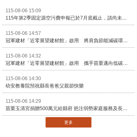
115-08-06 15:09
115年第2季固定源空污費申報已於7月底截止，請尚未申報公私場所儘速完成申繳，以免面臨滯納金及罰鍰!
115-08-06 14:57
冠軍建材「近零展望建材館」啟用 將肩負節能減碳環境教育重任
115-08-06 14:32
冠軍建材「近零展望建材館」啟用 攜手苗栗邁向低碳建築新未來
115-08-06 14:30
幼安教養院預祝縣長爸爸父親節快樂
115-08-06 14:29
苗栗玉清宮捐贈500萬元給縣府 挹注弱勢家庭服務及長照醫療資源
更多