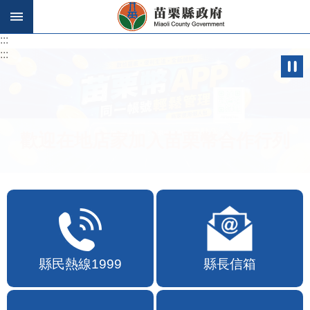
跳到主要內容區塊
:::
:::
歡迎在地店家加入苗栗幣合作行列
縣民熱線1999
縣長信箱