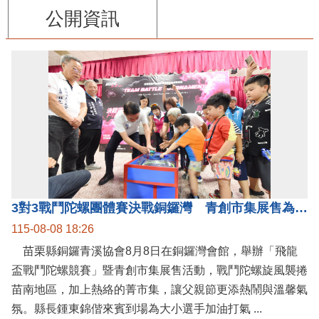
公開資訊
3對3戰鬥陀螺團體賽決戰銅鑼灣 青創市集展售為父親節增添繽紛
115-08-08 18:26
苗栗縣銅鑼青溪協會8月8日在銅鑼灣會館，舉辦「飛龍
盃戰鬥陀螺競賽」暨青創市集展售活動，戰鬥陀螺旋風襲捲
苗南地區，加上熱絡的菁市集，讓父親節更添熱鬧與溫馨氣
氛。縣長鍾東錦偕來賓到場為大小選手加油打氣 ...