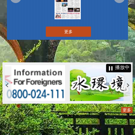
更多
播放中
更多