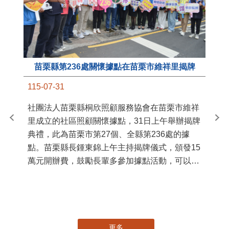
苗栗縣第236處關懷據點在苗栗市維祥里揭牌
11
115-07-31
國
社團法人苗栗縣桐欣照顧服務協會在苗栗市維祥
苗
里成立的社區照顧關懷據點，31日上午舉辦揭牌
署
典禮，此為苗栗市第27個、全縣第236處的據
作
點。苗栗縣長鍾東錦上午主持揭牌儀式，頒發15
縣
萬元開辦費，鼓勵長輩多參加據點活動，可以更
手
加健康、長壽。 坐落於苗栗市維祥里光華街89
號的社區照顧關懷據點，今 ...
更多