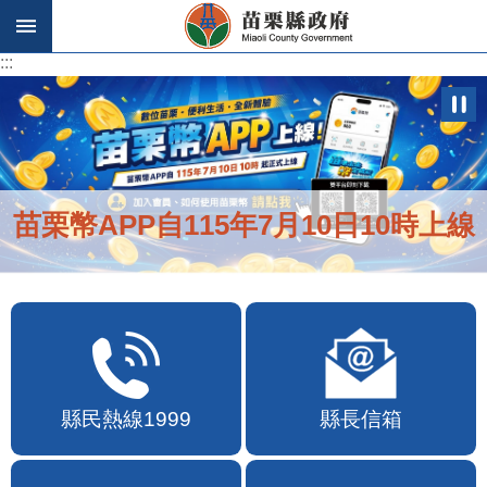
跳到主要內容區塊
:::
:::
苗栗幣APP自115年7月10日10時上線
縣民熱線1999
縣長信箱