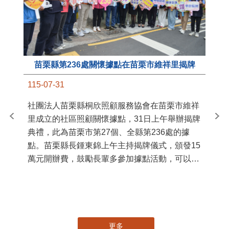
苗栗縣第236處關懷據點在苗栗市維祥里揭牌
11
115-07-31
國
社團法人苗栗縣桐欣照顧服務協會在苗栗市維祥
苗
里成立的社區照顧關懷據點，31日上午舉辦揭牌
署
典禮，此為苗栗市第27個、全縣第236處的據
作
點。苗栗縣長鍾東錦上午主持揭牌儀式，頒發15
縣
萬元開辦費，鼓勵長輩多參加據點活動，可以更
手
加健康、長壽。 坐落於苗栗市維祥里光華街89
號的社區照顧關懷據點，今 ...
更多