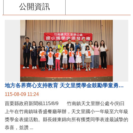
公開資訊
地方各界齊心支持教育 天文里獎學金鼓勵學童勇敢追夢
115-08-09 11:24
苗栗縣政府新聞稿115/8/9 竹南鎮天文里辦公處今(9)日
上午在竹南鎮味香盛餐廳舉辦，天文里國小一年級至六年級
獎學金表揚活動。縣長鍾東錦向所有獲獎同學表達最誠摯的
恭喜，並讚 ...