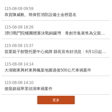
115-08-09 09:59
恭賀陳威帆、簡偉哲消防設備士金榜題名
115-08-08 18:26
3對3戰鬥陀螺團體賽決戰銅鑼灣 青創市集展售為父親節增添繽紛
115-08-08 15:37
苗栗親子館暨托嬰中心揭牌 縣長宣布好消息：9月1日起調降臨時托嬰費用
115-08-08 14:14
大湖鄉東興村東興楓葉地圖過後500公尺車禍案件
115-08-08 14:10
後龍鎮福寧里頭湖車禍案件
更多