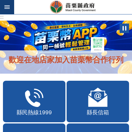
跳到主要內容區塊
:::
:::
歡迎在地店家加入苗栗幣合作行列
縣民熱線1999
縣長信箱