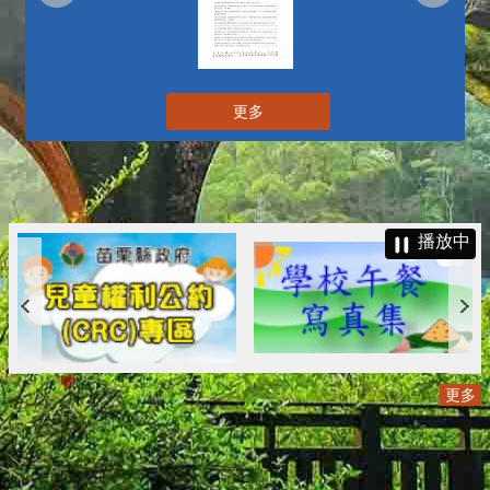
更多
播放中
更多