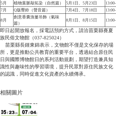
5
月
植物葉脈敲拓染（自然篇）
5
月
1
日、
5
月
23
日
13:00
7
月
Q
版臀鈴（聲音篇）
7
月
4
日、
7
月
18
日
13:00
創意香囊漁簍吊飾（氣味
8
月
8
月
1
日、
8
月
15
日
13:00
篇）
即日起開放報名，採電話預約方式，請洽苗栗縣賽夏
族民俗文物館（
037-825024
）
苗栗縣長鍾東錦表示，文物館不僅是文化保存的場
所，更是推動公共教育的重要平台，透過結合原住民
日與國際博物館日的系列活動規劃，期望打造兼具知
識性與趣味性的學習環境，提升民眾對原住民族文化
的認識，同時促進文化資產的永續傳承。
相關圖片