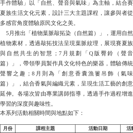
手作體驗」以「自然、聲音與氣味」為主軸，結合賽
夏族生活文化元素，設計三大主題課程，讓參與者從
多感官角度體驗原民文化之美。
5
月推出「植物葉脈敲拓染（自然篇）」，運用自然
植物素材，透過敲拓技法呈現葉脈紋理，展現賽夏族
與自然共生的智慧；
7
月規劃「
Q
版臀鈴（聲
篇）」，帶領學員製作具文化特色的樂器，體驗傳統
聲響之趣；
8
月則為「創意香囊漁簍吊飾（氣
篇）」，結合香氣與編織元素，呈現生活工藝的創意
延伸。各場次皆由專業講師指導，透過手作過程增進
學習的深度與趣味性。
本系列活動相關時間與地點如下：
月份
課程主題
活動日期
活