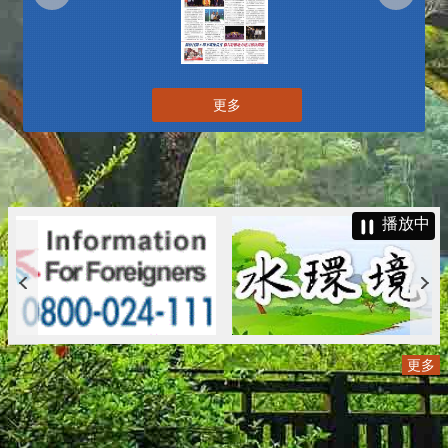
更多
播放中
更多