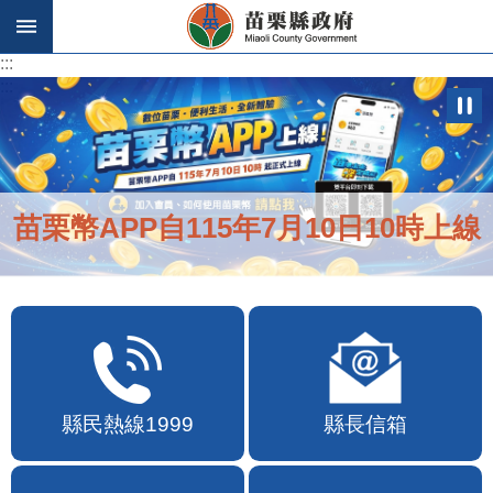
跳到主要內容區塊
:::
:::
苗栗幣APP自115年7月10日10時上線
縣民熱線1999
縣長信箱