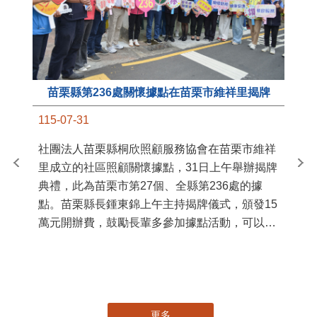
苗栗縣第236處關懷據點在苗栗市維祥里揭牌
11
115-07-31
國
社團法人苗栗縣桐欣照顧服務協會在苗栗市維祥
苗
里成立的社區照顧關懷據點，31日上午舉辦揭牌
署
典禮，此為苗栗市第27個、全縣第236處的據
作
點。苗栗縣長鍾東錦上午主持揭牌儀式，頒發15
縣
萬元開辦費，鼓勵長輩多參加據點活動，可以更
手
加健康、長壽。 坐落於苗栗市維祥里光華街89
號的社區照顧關懷據點，今 ...
更多