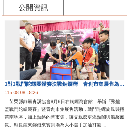
公開資訊
3對3戰鬥陀螺團體賽決戰銅鑼灣 青創市集展售為父親節增添繽紛
115-08-08 18:26
苗栗縣銅鑼青溪協會8月8日在銅鑼灣會館，舉辦「飛龍
盃戰鬥陀螺競賽」暨青創市集展售活動，戰鬥陀螺旋風襲捲
苗南地區，加上熱絡的菁市集，讓父親節更添熱鬧與溫馨氣
氛。縣長鍾東錦偕來賓到場為大小選手加油打氣 ...