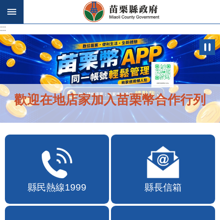
跳到主要內容區塊
:::
:::
歡迎在地店家加入苗栗幣合作行列
縣民熱線1999
縣長信箱