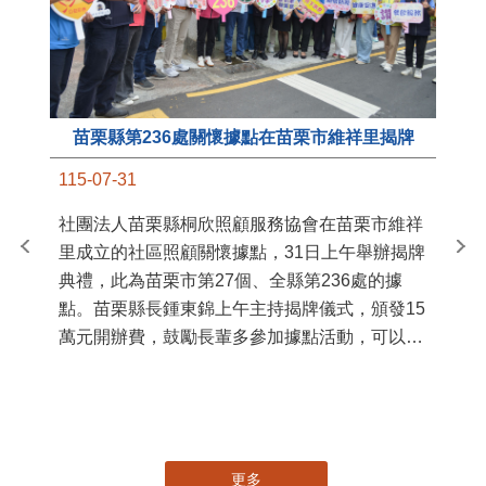
苗栗縣第236處關懷據點在苗栗市維祥里揭牌
11
115-07-31
國
社團法人苗栗縣桐欣照顧服務協會在苗栗市維祥
苗
里成立的社區照顧關懷據點，31日上午舉辦揭牌
署
典禮，此為苗栗市第27個、全縣第236處的據
作
點。苗栗縣長鍾東錦上午主持揭牌儀式，頒發15
縣
萬元開辦費，鼓勵長輩多參加據點活動，可以更
手
加健康、長壽。 坐落於苗栗市維祥里光華街89
號的社區照顧關懷據點，今 ...
更多