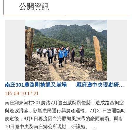
公開資訊
南庄301農路剛搶通又崩塌 縣府邀中央現勘研議短中長期治理方案
115-08-10 17:21
南庄鄉東河村301農路7月遭巴威颱風侵襲，造成路基掏空
與邊坡滑落，影響農民通行與農產運輸。7月31日搶通臨時
便道後，8月9日再度因白海豚颱風挾帶的豪雨崩塌。縣府
10日邀中央及南庄鄉公所現勘，研議短、 ...