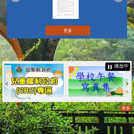
更多
播放中
更多