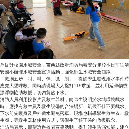
為提升校園水域安全，苗栗縣政府消防局泰安分隊於本日前往清
安國小辦理水域安全宣導活動，強化師生水域安全知識。
「救溺五步－叫、叫、伸、拋、划」，提醒學生發現溺水事件時
應先大聲呼救、同時請現場大人撥打119求援，並利用延伸物或
漂浮物協助救援，切勿貿然下水。
消防人員利用投影片及救生器材，向師生說明於水域環境戲水
時，應找有救生員及救生設備的合法場所、氣候不佳不要戲水、
下水前先暖身及戶外戲水避免落單。現場也指導學生救生衣、救
生圈…等救生器材使用方式，讓學生了解正確的救援觀念。
消防局表示，期望透過校園宣導活動，提升師生防溺知能，建立