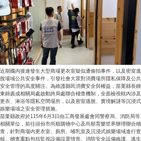
近期國內接連發生大型商場更衣室疑似遭偷拍事件，以及密室逃
脫場域公共安全事件，引發社會大眾對消費場所隱私保障及公共
安全管理的高度關注。為維護縣民消費安全與權益，苗栗縣長鍾
東錦責成相關局處啟動跨局處聯合稽查機制，全面檢視轄內涉及
更衣、淋浴等隱私空間場所，以及密室逃脫、實境解謎等沉浸式
娛樂場域之安全管理措施。
苗栗縣政府於115年6月3日由工商發展處會同警察局、消防局等
相關單位，前往頭份市尚順購物中心及尚順育樂世界辦理聯合稽
查，針對商場內更衣室、廁所、哺乳室及沉浸式娛樂場域進行查
核。稽查重點包括監視設備設置情形、消防安全設備維護、逃生