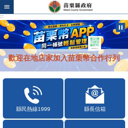
跳到主要內容區塊
:::
:::
歡迎在地店家加入苗栗幣合作行列
縣民熱線1999
縣長信箱