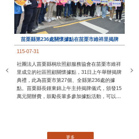
苗栗縣第236處關懷據點在苗栗市維祥里揭牌
11
115-07-31
國
社團法人苗栗縣桐欣照顧服務協會在苗栗市維祥
苗
里成立的社區照顧關懷據點，31日上午舉辦揭牌
署
典禮，此為苗栗市第27個、全縣第236處的據
作
點。苗栗縣長鍾東錦上午主持揭牌儀式，頒發15
縣
萬元開辦費，鼓勵長輩多參加據點活動，可以更
手
加健康、長壽。 坐落於苗栗市維祥里光華街89
號的社區照顧關懷據點，今 ...
更多