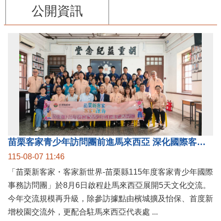
公開資訊
苗栗客家青少年訪問團前進馬來西亞 深化國際客家文化交流
115-08-07 11:46
「苗栗新客家・客家新世界-苗栗縣115年度客家青少年國際
事務訪問團」於8月6日啟程赴馬來西亞展開5天文化交流。
今年交流規模再升級，除參訪據點由檳城擴及怡保、首度新
增校園交流外，更配合駐馬來西亞代表處 ...