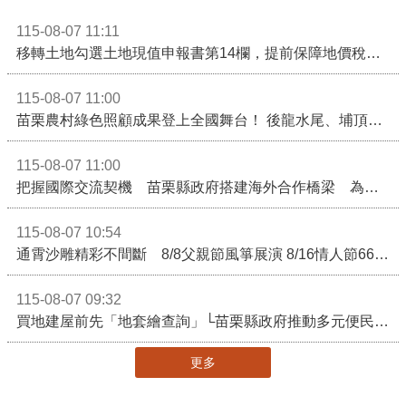
115-08-07 11:11
移轉土地勾選土地現值申報書第14欄，提前保障地價稅節稅權益
115-08-07 11:00
苗栗農村綠色照顧成果登上全國舞台！ 後龍水尾、埔頂社區前進2026高齡健康產業博覽會
115-08-07 11:00
把握國際交流契機 苗栗縣政府搭建海外合作橋梁 為在地產業爭取更多國際市場機會
115-08-07 10:54
通霄沙雕精彩不間斷 8/8父親節風箏展演 8/16情人節66對浪漫挑戰送好禮
115-08-07 09:32
買地建屋前先「地套繪查詢」└苗栗縣政府推動多元便民諮詢服務
更多