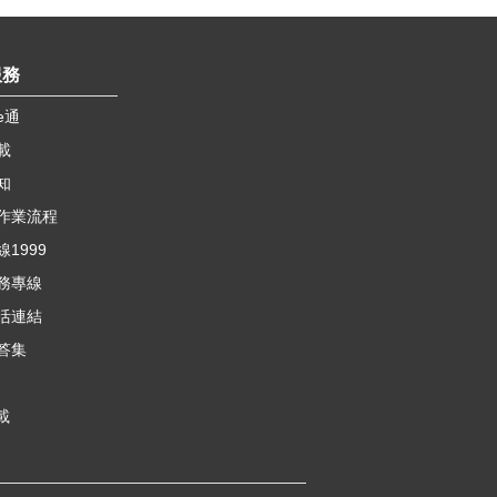
服務
e通
載
知
作業流程
1999
務專線
活連結
答集
載