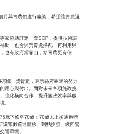
3個月與青農們進行座談，希望讓青農返
專家協助訂定一套SOP，提供技術讓
關補助，也會與勞青處搭配，再利用與
，也有政府當靠山，給青農更有信
獲多項銀 獎肯定，表示縣府團隊的努力
仁的用心與付出。面對未來各項施政挑
新、強化橫向合作，提升施政效率與服
境。
5歲下修至70歲；70歲以上須通過體
處研議類似巡迴體檢、到點換照、繳回駕
交通環境。