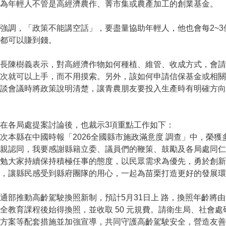
為年輕人不管是高經濟農作、菁市集或農產加工的創業基金。
強調，「政策不能講空話」，要盡量協助年輕人，他也會每2~
都可以賺到錢。
長陳樹義表示，對高經濟作物如何種植、維管、收成方式，會請
一次就可以上手，而不用摸索。另外，該如何申請信保基金或相
談會議時將政策說明清楚，讓青農朋友要投入生產時有明確方向
在各局處提案討論後，也裁示3項重點工作如下：
次本縣在中國時報「2026全國縣市施政滿意度 調查」中，榮
鄉親認同，我要感謝縣籍立委、議員們的鞭策、鼓勵及各局處同
期勉大家持續保持積極任事的態度，以民眾需求為優先，勇於創
，讓縣民感受到縣府團隊的用心，一起為苗栗打造更好的發展環
通部推動高齡駕駛換照新制，預計5月31日上 路，換照年齡將由7
全教育課程後始得換照，並收取 50 元規費。請衛生局、社會
方案等配套措施並加強宣導，共同守護高齡駕駛安全，營造友善