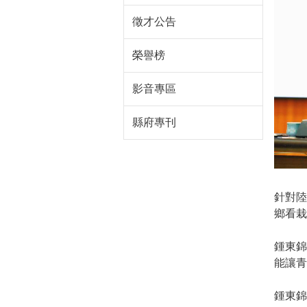
徵才公告
榮譽榜
影音專區
縣府專刊
針對
鄉看栽
鍾東
能讓青
鍾東