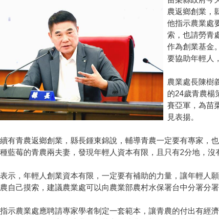
農返鄉創業，
他指示農業處
索，也請勞青
作為創業基金
要協助年輕人
農業處長陳樹
的24歲青農楊
賽亞軍，為苗
見表揚。
陸續有青農返鄉創業，縣長鍾東錦說，輔導青農一定要有專家，
種藍莓的青農兩夫妻，發現年輕人資本有限，且只有2分地，沒
錦表示，年輕人創業資本有限，一定要有補助的力量，讓年輕人
農自己摸索，建議農業處可以向農業部農村水保署台中分署分署
錦指示農業處應聘請專家學者制定一套範本，讓青農的付出有經