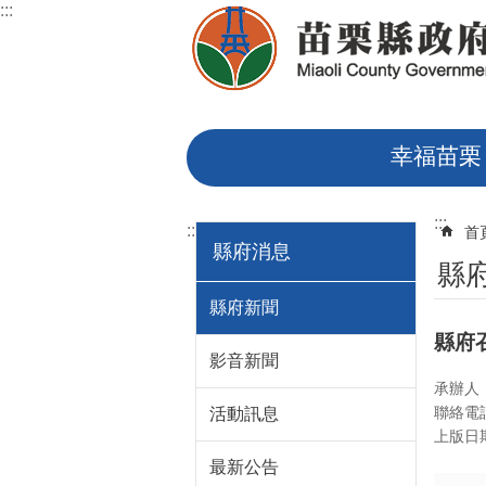
:::
跳到主要內容區塊
幸福苗栗
:::
:::
首
縣府消息
縣
縣府新聞
縣府
影音新聞
承辦人
聯絡電話
活動訊息
上版日期：
最新公告