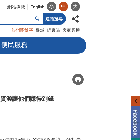
小
中
大
網站導覽
English
進階搜尋
熱門關鍵字
慢城
貓裏喵
客家圓樓
便民服務
_
給資源讓他們賺得到錢
召開115年第18次縣務會議，針對青