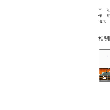
三、
作，
清潔，
相關