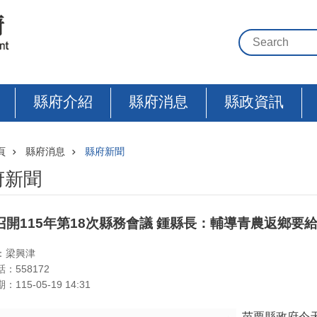
縣府介紹
縣府消息
縣政資訊
頁
縣府消息
縣府新聞
府新聞
召開115年第18次縣務會議 鍾縣長：輔導青農返鄉要
：梁興津
：558172
115-05-19 14:31
苗栗縣政府今天