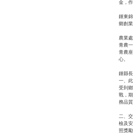
金，作
鍾東錦
鄉創業
農業處
青農
青農座
心。
鍾縣長
一、此
受到
戰，
務品質
二、交
檢及安
照獎勵