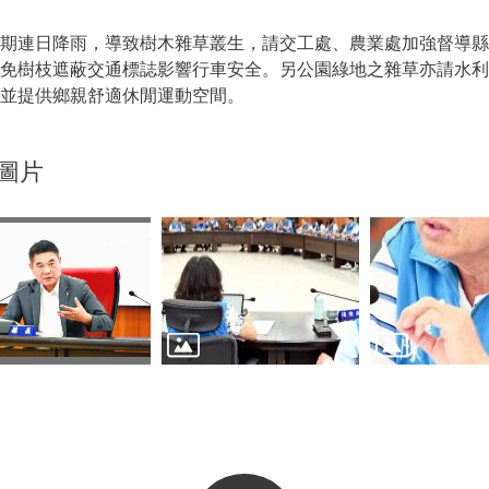
近期連日降雨，導致樹木雜草叢生，請交工處、農業處加強督導
避免樹枝遮蔽交通標誌影響行車安全。另公園綠地之雜草亦請水
並提供鄉親舒適休閒運動空間。
圖片