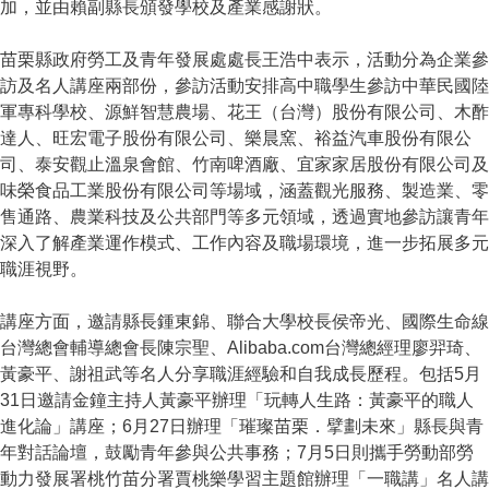
加，並由賴副縣長頒發學校及產業感謝狀。
苗栗縣政府勞工及青年發展處處長王浩中表示，活動分為企業參
訪及名人講座兩部份，參訪活動安排高中職學生參訪中華民國陸
軍專科學校、源鮮智慧農場、花王（台灣）股份有限公司、木酢
達人、旺宏電子股份有限公司、樂晨窯、裕益汽車股份有限公
司、泰安觀止溫泉會館、竹南啤酒廠、宜家家居股份有限公司及
味榮食品工業股份有限公司等場域，涵蓋觀光服務、製造業、零
售通路、農業科技及公共部門等多元領域，透過實地參訪讓青年
深入了解產業運作模式、工作內容及職場環境，進一步拓展多元
職涯視野。
講座方面，邀請縣長鍾東錦、聯合大學校長侯帝光、國際生命線
台灣總會輔導總會長陳宗聖、Alibaba.com台灣總經理廖羿琦、
黃豪平、謝祖武等名人分享職涯經驗和自我成長歷程。包括5月
31日邀請金鐘主持人黃豪平辦理「玩轉人生路：黃豪平的職人
進化論」講座；6月27日辦理「璀璨苗栗．擘劃未來」縣長與青
年對話論壇，鼓勵青年參與公共事務；7月5日則攜手勞動部勞
動力發展署桃竹苗分署賈桃樂學習主題館辦理「一職講」名人講