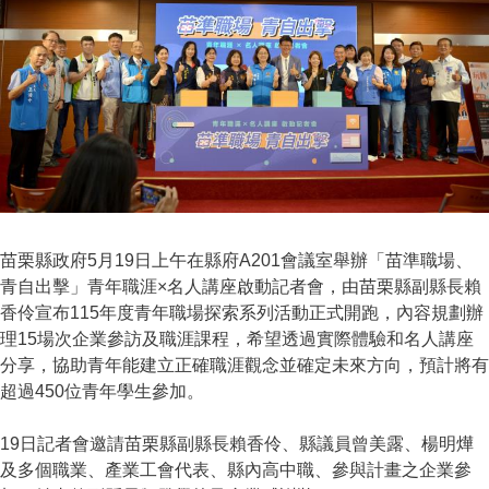
苗栗縣政府5月19日上午在縣府A201會議室舉辦「苗準職場、
青自出擊」青年職涯×名人講座啟動記者會，由苗栗縣副縣長賴
香伶宣布115年度青年職場探索系列活動正式開跑，內容規劃辦
理15場次企業參訪及職涯課程，希望透過實際體驗和名人講座
分享，協助青年能建立正確職涯觀念並確定未來方向，預計將有
超過450位青年學生參加。
19日記者會邀請苗栗縣副縣長賴香伶、縣議員曾美露、楊明燁
及多個職業、產業工會代表、縣內高中職、參與計畫之企業參