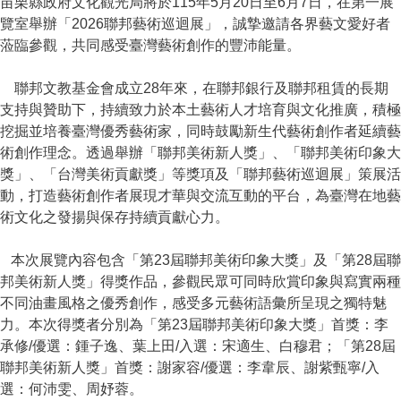
苗栗縣政府文化觀光局將於115年5月20日至6月7日，在第一展
覽室舉辦「2026聯邦藝術巡迴展」，誠摯邀請各界藝文愛好者
蒞臨參觀，共同感受臺灣藝術創作的豐沛能量。
聯邦文教基金會成立28年來，在聯邦銀行及聯邦租賃的長期
支持與贊助下，持續致力於本土藝術人才培育與文化推廣，積極
挖掘並培養臺灣優秀藝術家，同時鼓勵新生代藝術創作者延續藝
術創作理念。透過舉辦「聯邦美術新人獎」、「聯邦美術印象大
獎」、「台灣美術貢獻獎」等獎項及「聯邦藝術巡迴展」策展活
動，打造藝術創作者展現才華與交流互動的平台，為臺灣在地藝
術文化之發揚與保存持續貢獻心力。
本次展覽內容包含「第23屆聯邦美術印象大獎」及「第28屆聯
邦美術新人獎」得獎作品，參觀民眾可同時欣賞印象與寫實兩種
不同油畫風格之優秀創作，感受多元藝術語彙所呈現之獨特魅
力。本次得獎者分別為「第23屆聯邦美術印象大獎」首獎：李
承修/優選：鍾子逸、葉上田/入選：宋適生、白穆君；「第28屆
聯邦美術新人獎」首獎：謝家容/優選：李韋辰、謝紫甄寧/入
選：何沛雯、周妤蓉。