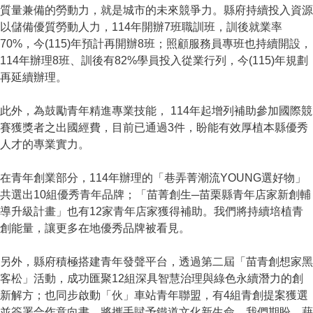
質量兼備的勞動力，就是城市的未來競爭力。縣府持續投入資源
以儲備優質勞動人力，114年開辦7班職訓班，訓後就業率
70%，今(115)年預計再開辦8班；照顧服務員專班也持續開設，
114年辦理8班、訓後有82%學員投入從業行列，今(115)年規劃
再延續辦理。
此外，為鼓勵青年精進專業技能， 114年起增列補助參加國際競
賽獲獎者之出國經費，目前已通過3件，盼能有效厚植本縣優秀
人才的專業實力。
在青年創業部分，114年辦理的「巷弄菁潮流YOUNG選好物」
共選出10組優秀青年品牌；「苗菁創生─苗栗縣青年店家新創輔
導升級計畫」也有12家青年店家獲得補助。我們將持續培植青
創能量，讓更多在地優秀品牌被看見。
另外，縣府積極搭建青年發聲平台，透過第二屆「苗青創想家黑
客松」活動，成功匯聚12組深具智慧治理與綠色永續潛力的創
新解方；也同步啟動「伙」車站青年聯盟，有4組青創提案獲選
並簽署合作意向書，將攜手賦予鐵道文化新生命。我們期盼，藉