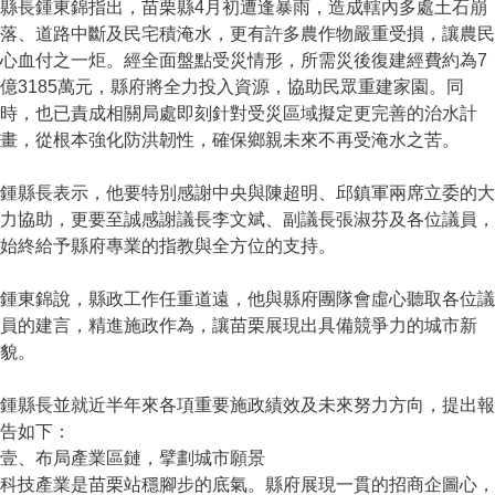
縣長鍾東錦指出，苗栗縣4月初遭逢暴雨，造成轄內多處土石崩
落、道路中斷及民宅積淹水，更有許多農作物嚴重受損，讓農民
心血付之一炬。經全面盤點受災情形，所需災後復建經費約為7
億3185萬元，縣府將全力投入資源，協助民眾重建家園。同
時，也已責成相關局處即刻針對受災區域擬定更完善的治水計
畫，從根本強化防洪韌性，確保鄉親未來不再受淹水之苦。
鍾縣長表示，他要特別感謝中央與陳超明、邱鎮軍兩席立委的大
力協助，更要至誠感謝議長李文斌、副議長張淑芬及各位議員，
始終給予縣府專業的指教與全方位的支持。
鍾東錦說，縣政工作任重道遠，他與縣府團隊會虛心聽取各位議
員的建言，精進施政作為，讓苗栗展現出具備競爭力的城市新
貌。
鍾縣長並就近半年來各項重要施政績效及未來努力方向，提出報
告如下：
壹、布局產業區鏈，擘劃城市願景
科技產業是苗栗站穩腳步的底氣。縣府展現一貫的招商企圖心，