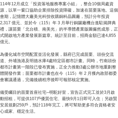
114年12月成立「投資落地服務專案小組」，整合10個局處資
源，以單一窗口協助企業排除投資障礙，加速在苗栗落地。這個
會期，記憶體大廠美光科技收購銅科晶圓廠，預計分年投資
2,317 億元、並於今（115）年 3 月舉行銅鑼廠機台進駐揭牌典
禮，讓苗栗「北台積、南美光」的半導體產業版圖儼然成形，正
式開啟地方產業發展新篇章。統計至目前，招商金額已達4,855
億元。
為優化城市空間配置並活化發展，縣府已完成苗栗、頭份交流
道、外埔漁港及明德水庫4處特定區都市計畫。同時，竹南頭份
都市計畫第一階段已發布實施，正全力推動3處公辦市地重劃整
體開發作業；苗栗都市計畫也在今（115）年 2 月獲內政部都委
會審議通過，完備後續程序後即可報部核定實施。
備受矚目的苗栗首座社宅─明駝好室，宣告正式完工並於3月啟
動招租，可提供107戶優質住宅、最快9月1日即可入住；另啟賢
安居規劃259戶，預計118年完工，將可幫助更多符合資格者安
心成家、穩定生活。