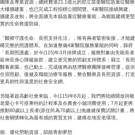
團隊及專業資源；總經費達21.1億元的部立苗栗醫院急重症醫療
大樓擴建案，也已完成工程招標公開閱覽。4家醫院接續興建、
擴建及改制，將全面擴充本縣急重症醫療量能，為鄉親建構更堅
實的生命救援防線。
「醫療守護生命、長照支持生活」，唯有兩者緊密銜接，才能建
構完整的照護體系。在加速整備4家醫院服務量能的同時，縣府
「長期照護處」於今(115)年3月掛牌成立，服務對象由失能長者
延伸至身心障礙族群，建立更完整的照顧支持體系；縣立「長照
醫養家園」也已動土，完成後將由慈濟醫療團隊接棒營運，提供
住宿照顧、復健及職能治療等服務，整合醫療及長照資源，打造
更具韌性與溫度的社會安全網。
另隨著超高齡社會來臨，今(115)年6月起，我們將陸續開放持敬
老愛心卡可搭乘特約計程車及在農會小舖消費使用；7月起更將
推動80歲以上長者(原住民為70歲以上)免繳健保費試辦計畫，將
社會關懷轉化為最有感的實質支持，建構在地安老環境。
捌、優化勞動資源，賦能青創夢想