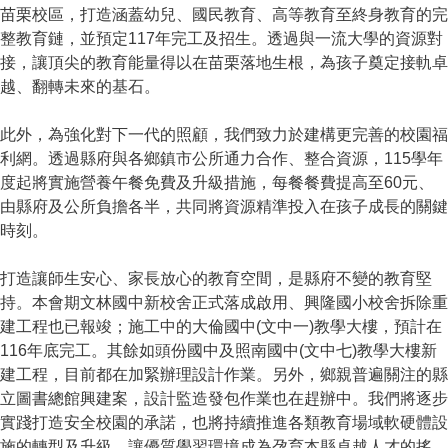
苗栗校區，打造涵蓋幼兒、國民教育、高等教育至終身教育的完
整教育鏈，並預定117年完工及招生。透過與一流大學的資源對
接，讓頂尖的教育能量得以在苗栗落地生根，為孩子奠定接軌卓
越、翻轉未來的基石。
此外，為強化對下一代的照顧，我們致力於建構更完善的校園福
利網。透過縣府與各鄉鎮市公所通力合作、整合資源，115學年
度起將實施營養午餐免費及升級措施，每餐餐費提高至60元、
由縣府及公所負擔各半，共同將資源精準投入在孩子成長的關鍵
時刻。
打造讓師生安心、家長放心的教育空間，是縣府不變的教育堅
持。本會期文林國中新校舍正式落成啟用、興隆國小校舍拆除重
建工程也已報竣；施工中的大倫國中(文中一)教學大樓，預計在
116年底完工。其餘如頭份國中及照南國中(文中七)教學大樓新
建工程，目前都在加緊辦理設計作業。另外，鄉親普遍關注的縣
立圖書總館興建案，設計監造發包作業也在趕辦中。我們將逐步
實踐打造安全校園的承諾，也將持續推進各類教育場域軟硬體設
施的轉型及升級，讓優質學習環境成為孕育本縣卓越人才的搖