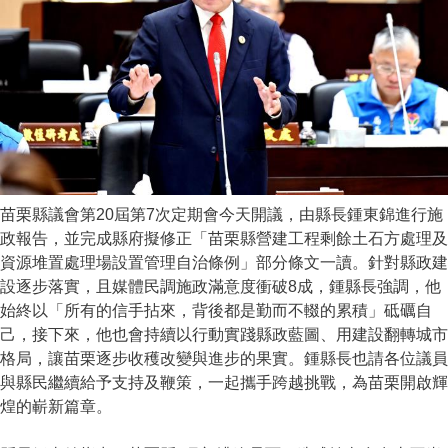
苗栗縣議會第20屆第7次定期會今天開議，由縣長鍾東錦進行施
政報告，並完成縣府擬修正「苗栗縣營建工程剩餘土石方處理及
資源堆置處理場設置管理自治條例」部分條文一讀。針對縣政建
設逐步落實，且媒體民調施政滿意度衝破8成，鍾縣長強調，他
始終以「所有的信手拈來，背後都是勤而不輟的累積」砥礪自
己，接下來，他也會持續以行動實踐縣政藍圖、用建設翻轉城市
格局，讓苗栗逐步收穫改變與進步的果實。鍾縣長也請各位議員
與縣民繼續給予支持及鞭策，一起攜手跨越挑戰，為苗栗開啟輝
煌的嶄新篇章。