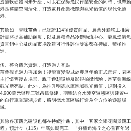
透過軟硬體同步升級，可以在保障漁民作業安全的同時，也帶動
港區整體空間活化，打造兼具產業機能與觀光價值的現代化漁
港。
其餘如「豐味苗栗」已認證114項優質商品、農業外籍移工推廣
計畫將提高補助額度，以及農糧產品冷鏈物流中心、龍鳳漁港魚
貨直銷中心及肉品市場改建可行性評估等案都在持續、積極推
進。
伍、整合觀光資源，打造魅力亮點
苗栗觀光魅力再加乘！後龍百變影城於農曆年前正式營運，園區
主打懷舊復古場景、親子遊憩設施及影視拍攝體驗，是苗栗海線
觀光新亮點。此外，為推升明德水庫區域觀光價值，規劃投入
4,900萬元辦理三號吊橋修建，期望結合水陸空遊憩區與建置中
的自行車暨環湖步道，將明德水庫區域打造為全方位的遊憩場
域。
其餘各項觀光建設也都在持續推進，其中「客家文學花園景觀工
程」預計今（115）年底如期完工；「好望角海丘之心暨百年過