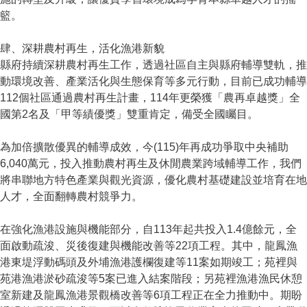
籃。
肆、深耕農村再生，活化漁港新貌
縣府持續深耕農村再生工作，透過社區自主與縣府輔導雙軌，推
動環境改善、產業活化與生態保育等多元行動，目前已成功輔導
112個社區通過農村再生計畫，114年更榮獲「農再卓越獎」全
國第2名及「甲等績優獎」雙重肯定，備受全國矚目。
為加倍擴散優異的輔導成效，今(115)年再成功爭取中央補助
6,040萬元，投入推動農村再生及休閒農業跨域輔導工作，我們
將串聯地方特色產業與觀光資源，優化農村基礎建設並培育在地
人才，全面翻轉農村競爭力。
在強化漁港設施與機能部分，自113年起共投入1.4億餘元，全
面啟動疏浚、災後復建與機能改善等22項工程。其中，龍鳳漁
港東堤浮動碼頭及外埔漁港護欄復建等11案如期竣工；苑裡與
苑港漁港淤砂疏浚等5案已進入結案階段；另苑裡漁港漁民休憩
室新建及龍鳳漁港景觀橋改善等6項工程正在全力推動中。期盼