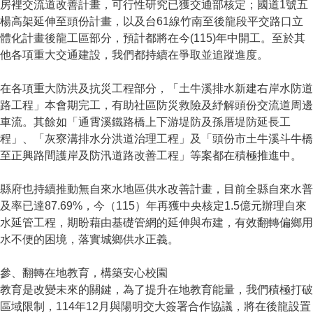
房裡交流道改善計畫，可行性研究已獲交通部核定；國道1號五
楊高架延伸至頭份計畫，以及台61線竹南至後龍段平交路口立
體化計畫後龍工區部分，預計都將在今(115)年中開工。至於其
他各項重大交通建設，我們都持續在爭取並追蹤進度。
在各項重大防洪及抗災工程部分，「土牛溪排水新建右岸水防道
路工程」本會期完工，有助社區防災救險及紓解頭份交流道周邊
車流。其餘如「通霄溪鐵路橋上下游堤防及孫厝堤防延長工
程」、「灰寮溝排水分洪道治理工程」及「頭份市土牛溪斗牛橋
至正興路間護岸及防汛道路改善工程」等案都在積極推進中。
縣府也持續推動無自來水地區供水改善計畫，目前全縣自來水普
及率已達87.69%，今（115）年再獲中央核定1.5億元辦理自來
水延管工程，期盼藉由基礎管網的延伸與布建，有效翻轉偏鄉用
水不便的困境，落實城鄉供水正義。
參、翻轉在地教育，構築安心校園
教育是改變未來的關鍵，為了提升在地教育能量，我們積極打破
區域限制，114年12月與陽明交大簽署合作協議，將在後龍設置