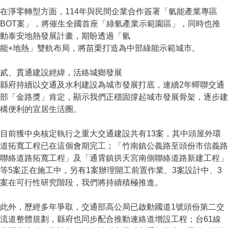
在淨零轉型方面，114年與民間企業合作簽署「氫能產業專區
BOT案」，將催生全國首座「綠氫產業示範園區」，同時也推
動泰安地熱發展計畫，期盼透過「氫
能+地熱」雙軌布局，將苗栗打造為中部綠能示範城市。
貳、貫通建設經緯，活絡城鄉發展
縣府持續以交通及水利建設為城市發展打底，連續2年蟬聯交通
部「金路獎」肯定，顯示我們正穩固撐起城市發展骨架，逐步建
構便利的宜居生活圈。
目前獲中央核定執行之重大交通建設共有13案，其中頭屋外環
道拓寬工程已在這個會期完工；「竹南鎮公義路至頭份市信義路
聯絡道路拓寬工程」及「通霄鎮拱天宮南側聯絡道路新建工程」
等5案正在施工中，另有1案辦理開工前置作業、3案設計中、3
案在可行性研究階段，我們將持續積極推進。
此外，歷經多年爭取，交通部高公局已啟動國道1號頭份第二交
流道整體規劃，縣府也同步配合推動連絡道增設工程；台61線