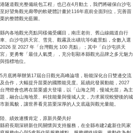
港隧道觀光整備統包工程」也已在4月動土，我們將確保白沙屯
至好望角觀光廊帶的軟硬體計畫於116年底前全面到位，完善苗
栗的整體觀光藍圖。
縣內各地觀光亮點同樣備受矚目，南庄老街、舊山線鐵道自行
車、白沙屯拱天宮、雪見、觀霧及出磺坑等6處景點，全數入選
2026 至 2027 年「台灣觀光 100 亮點」；其中「白沙屯拱天
宮」更勇奪「最佳人氣獎」，充分彰顯本縣觀光品牌之多元魅力
與指標地位。
5月底將舉辦第17屆台日觀光高峰論壇，盼能深化台日雙邊交流
及合作，大幅提升苗栗的國際能見度。延續此發展動能，2027
台灣燈會也將在苗栗盛大登場，以「山海之間．慢城光苗」為主
題，融合山海地景、科技能量與慢城人文，力求展現蛻變後的城
市新風貌，讓世界看見苗栗深厚的人文底蘊與觀光量能。
陸、績效連獲肯定，原新共榮共好
縣府長期深耕新住民關懷與支持服務，在全縣布建2處新住民家
庭服務中心與5處新住民服務據點，服務網絡綿密、推動作為創