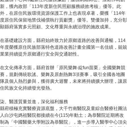
新，獲內政部「113年度新住民照顧服務績效考核」優等。此
外，在原住民族環境資源保護工作上也表現卓著，榮獲「114年
度原住民保留地禁伐補償執行貢獻獎」優等。雙優加持，充分彰
顯縣府落實多元照顧、文化尊重與永續治理的施政成果。
在基礎建設方面，縣府始終致力於原鄉道路的改善與通暢，114
年度榮獲原住民族部落特色道路改善計畫全國第一名佳績，兢兢
業業持續提升原鄉通行安全與交通韌性。
在文化傳承方面，縣府首辦「原民樂舞‧綻fun苗栗」全國樂舞競
賽，規劃傳統歌謠、樂舞及原創熱舞3項賽事，吸引全國各地團
隊及個人熱烈參與，獲得廣大迴響，未來將持續擴大辦理，讓原
住民族文化持續發光發熱。
柒、醫護質量並進，深化福利服務
縣府積極充實醫療資源底盤，大千竹南醫院及童綜合醫療社團法
人白沙屯媽祖醫院都接續在今(115)年動土；為恭醫院近期將改
制為「中國醫藥大學附設為恭醫院」，進一步導入醫學中心頂尖