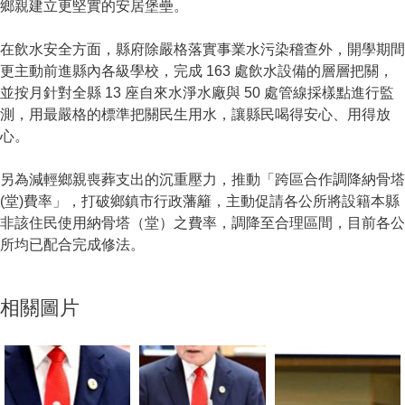
鄉親建立更堅實的安居堡壘。
在飲水安全方面，縣府除嚴格落實事業水污染稽查外，開學期間
更主動前進縣內各級學校，完成 163 處飲水設備的層層把關，
並按月針對全縣 13 座自來水淨水廠與 50 處管線採樣點進行監
測，用最嚴格的標準把關民生用水，讓縣民喝得安心、用得放
心。
另為減輕鄉親喪葬支出的沉重壓力，推動「跨區合作調降納骨塔
(堂)費率」，打破鄉鎮市行政藩籬，主動促請各公所將設籍本縣
非該住民使用納骨塔（堂）之費率，調降至合理區間，目前各公
所均已配合完成修法。
相關圖片