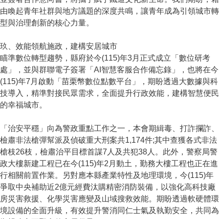
由喚起青年社群與地方議題的深度共鳴，讓青年成為引領城市轉
型與治理創新的核心力量。
玖、效能領航施政，建構安居城市
瞄準數位轉型趨勢，縣府於今(115)年3月正式成立「數位研考
處」，並與群聯電子簽署「AI智慧客服合作備忘錄」，也將在今
(115)年7月啟動「苗栗幣數位點數平台」，期盼透過大數據與科
技導入，精準對接民眾需求，全面提升行政效能，建構智慧便民
的幸福城市。
「治安平穩」向為警政重點工作之一，本會期緝毒、打詐攔詐、
檢肅非法槍彈幫派及偵破重大刑案共1,174件;其中查獲各式非法
槍枝26枝，檢肅治平目標首謀7人及共犯38人。此外，警察局警
政大樓新建工程已在今(115)年2月動土，勤務大樓工程也正在進
行相關前置作業。另對應本縣產業特性及地理環境，今(115)年
爭取中央補助近2億元經費汰購精密消防裝備，以強化高科技廠
房災害救援、化學災害應變及山域搜救效能。期盼透過軟硬體環
境設備的全面升級，有效提升警消同仁士氣及執勤安全，共同為