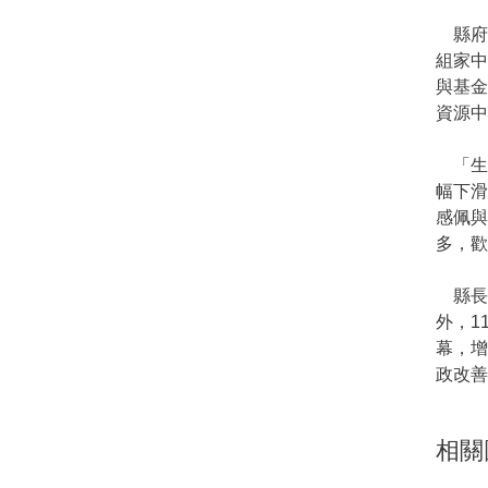
縣府社
組家中
與基
資源中
「生
幅下
感佩與
多，歡
縣長鍾
外，1
幕，增
政改善
相關