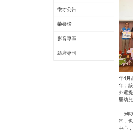
徵才公告
榮譽榜
影音專區
縣府專刊
年4月
年；該
外還
嬰幼兒
5年來
詢，也
中心，