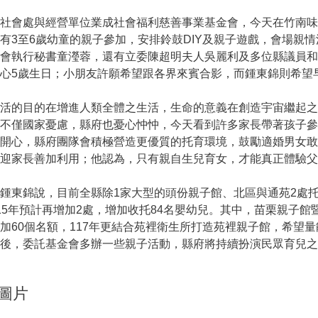
會處與經營單位業成社會福利慈善事業基金會，今天在竹南味香
有3至6歲幼童的親子參加，安排鈴鼓DIY及親子遊戲，會場親
金會執行秘書童瀅蓉，還有立委陳超明夫人吳麗利及多位縣議員
心5歲生日；小朋友許願希望跟各界來賓合影，而鍾東錦則希望
活的目的在增進人類全體之生活，生命的意義在創造宇宙繼起之
滑不僅國家憂慮，縣府也憂心忡忡，今天看到許多家長帶著孩子
開心，縣府團隊會積極營造更優質的托育環境，鼓勵適婚男女敢
迎家長善加利用；他認為，只有親自生兒育女，才能真正體驗父
東錦說，目前全縣除1家大型的頭份親子館、北區與通苑2處托
15年預計再增加2處，增加收托84名嬰幼兒。其中，苗栗親子館
加60個名額，117年更結合苑裡衛生所打造苑裡親子館，希望
後，委託基金會多辦一些親子活動，縣府將持續扮演民眾育兒之
圖片