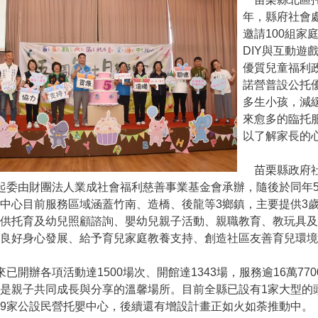
年，縣府社會
邀請100組家
DIY與互動遊
優質兒童福利
諾營普設公托
多生小孩，減
來愈多的臨托
以了解家長的
苗栗縣政府社
起委由財團法人業成社會福利慈善事業基金會承辦，隨後於同年5
中心目前服務區域涵蓋竹南、造橋、後龍等3鄉鎮，主要提供3
提供托育及幼兒照顧諮詢、嬰幼兒親子活動、親職教育、教玩具
良好身心發展、給予育兒家庭教養支持、創造社區友善育兒環境
已開辦各項活動達1500場次、開館達1343場，服務逾16萬7
是親子共同成長與分享的溫馨場所。目前全縣已設有
1
家大型的
9家公設民營托嬰中心，後續還有增設計畫正如火如荼推動中。