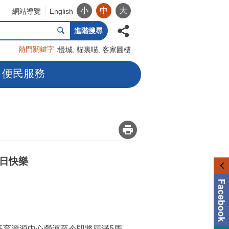
小
中
大
網站導覽
English
進階搜尋
熱門關鍵字
慢城
貓裏喵
客家圓樓
便民服務
_
日快樂
育資源中心營運至今即將屆滿5周