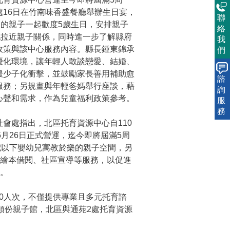
處16日在竹南味香盛餐廳舉辦生日宴，
聯
庭的親子一起歡度5歲生日，安排親子
絡
戲拉近親子關係，同時進一步了解縣府
我
政策與該中心服務內容。縣長鍾東錦承
們
優化環境，讓年輕人敢談戀愛、結婚、
緩少子化衝擊，並鼓勵家長善用補助愈
諮
服務；另規畫與年輕爸媽舉行座談，藉
詢
心聲和需求，作為兒童福利政策參考。
服
務
會處指出，北區托育資源中心自110
月26日正式營運，迄今即將屆滿5周
歲以下嬰幼兒寓教於樂的親子空間，另
及繪本借閱、社區宣導等服務，以促進
。
700人次，不僅提供專業且多元托育諮
頭份親子館，北區與通苑2處托育資源