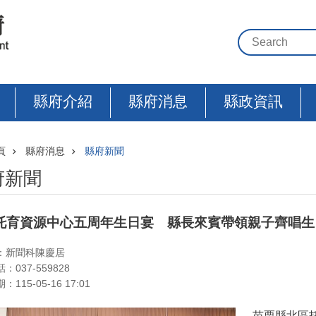
縣府介紹
縣府消息
縣政資訊
頁
縣府消息
縣府新聞
府新聞
托育資源中心五周年生日宴 縣長來賓帶領親子齊唱生
：新聞科陳慶居
：037-559828
115-05-16 17:01
苗栗縣北區托