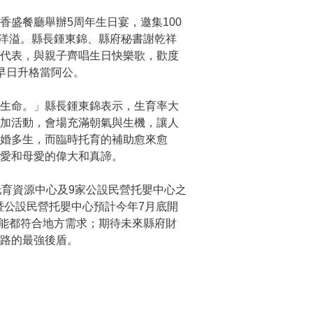
盛餐廳舉辦5周年生日宴，邀集100
情洋溢。縣長鍾東錦、縣府秘書謝乾祥
和代表，與親子齊唱生日快樂歌，歡度
早日升格當阿公。
生命。」縣長鍾東錦表示，生育率大
參加活動，會場充滿朝氣與生機，讓人
婚多生，而臨時托育的補助愈來愈
愛和母愛的偉大和真諦。
育資源中心及9家公設民營托嬰中心之
暨公設民營托嬰中心預計今年7月底開
量能都符合地方需求；期待未來縣府財
路的最強後盾。