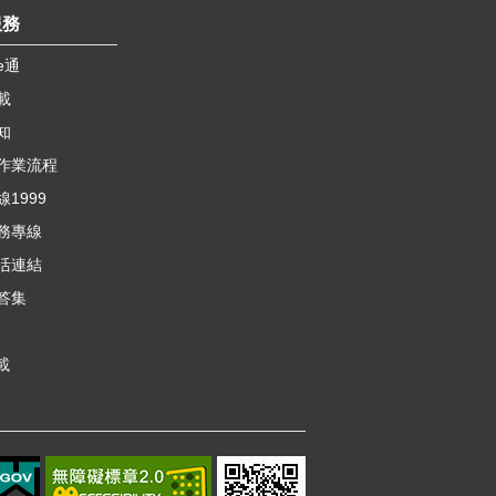
服務
e通
載
知
作業流程
1999
務專線
活連結
答集
載