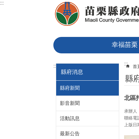
:::
跳到主要內容區塊
幸福苗栗
:::
:::
首
縣府消息
縣
縣府新聞
北區
影音新聞
承辦人
聯絡電話
活動訊息
上版日期：
最新公告