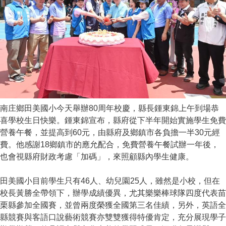
南庄鄉田美國小今天舉辦80周年校慶，縣長鍾東錦上午到場恭
喜學校生日快樂。鍾東錦宣布，縣府從下半年開始實施學生免費
營養午餐，並提高到60元，由縣府及鄉鎮市各負擔一半30元經
費。他感謝18鄉鎮市的應允配合，免費營養午餐試辦一年後，
也會視縣府財政考慮「加碼」，來照顧縣內學生健康。
田美國小目前學生只有46人、幼兒園25人，雖然是小校，但在
校長黃勝全帶領下，辦學成績優異，尤其樂樂棒球隊四度代表苗
栗縣參加全國賽，並曾兩度榮獲全國第三名佳績，另外，英語全
縣競賽與客語口說藝術競賽亦雙雙獲得特優肯定，充分展現學子