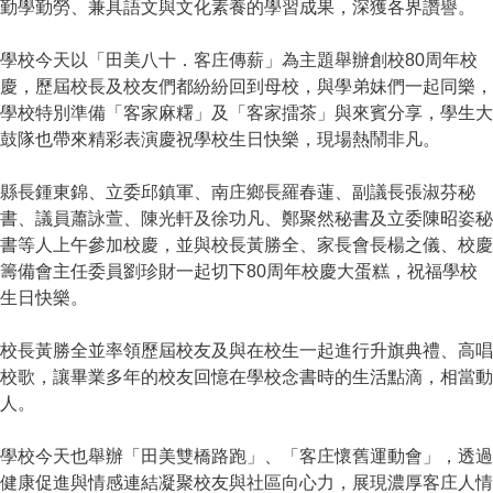
勤學勤勞、兼具語文與文化素養的學習成果，深獲各界讚譽。
學校今天以「田美八十．客庄傳薪」為主題舉辦創校80周年校
慶，歷屆校長及校友們都紛紛回到母校，與學弟妹們一起同樂，
學校特別準備「客家麻糬」及「客家擂茶」與來賓分享，學生大
鼓隊也帶來精彩表演慶祝學校生日快樂，現場熱鬧非凡。
縣長鍾東錦、立委邱鎮軍、南庄鄉長羅春蓮、副議長張淑芬秘
書、議員蕭詠萱、陳光軒及徐功凡、鄭聚然秘書及立委陳昭姿秘
書等人上午參加校慶，並與校長黃勝全、家長會長楊之儀、校慶
籌備會主任委員劉珍財一起切下80周年校慶大蛋糕，祝福學校
生日快樂。
校長黃勝全並率領歷屆校友及與在校生一起進行升旗典禮、高唱
校歌，讓畢業多年的校友回憶在學校念書時的生活點滴，相當動
人。
學校今天也舉辦「田美雙橋路跑」、「客庄懷舊運動會」，透過
健康促進與情感連結凝聚校友與社區向心力，展現濃厚客庄人情