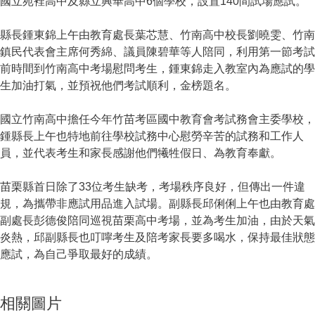
國立苑裡高中及縣立興華高中6個學校，設置140間試場應試。
縣長鍾東錦上午由教育處長葉芯慧、竹南高中校長劉曉雯、竹南
鎮民代表會主席何秀綿、議員陳碧華等人陪同，利用第一節考試
前時間到竹南高中考場慰問考生，鍾東錦走入教室內為應試的學
生加油打氣，並預祝他們考試順利，金榜題名。
國立竹南高中擔任今年竹苗考區國中教育會考試務會主委學校，
鍾縣長上午也特地前往學校試務中心慰勞辛苦的試務和工作人
員，並代表考生和家長感謝他們犧牲假日、為教育奉獻。
苗栗縣首日除了33位考生缺考，考場秩序良好，但傳出一件違
規，為攜帶非應試用品進入試場。副縣長邱俐俐上午也由教育處
副處長彭德俊陪同巡視苗栗高中考場，並為考生加油，由於天氣
炎熱，邱副縣長也叮嚀考生及陪考家長要多喝水，保持最佳狀態
應試，為自己爭取最好的成績。
相關圖片