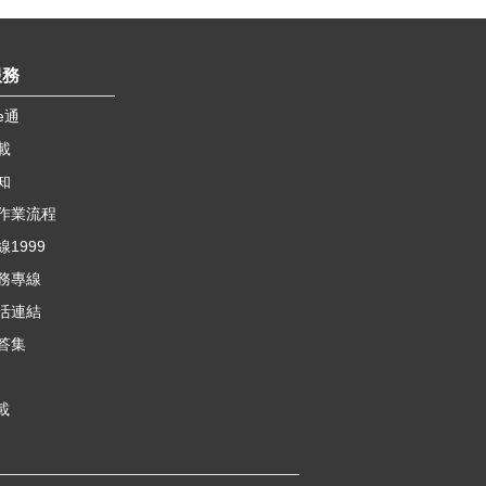
服務
e通
載
知
作業流程
1999
務專線
活連結
答集
載