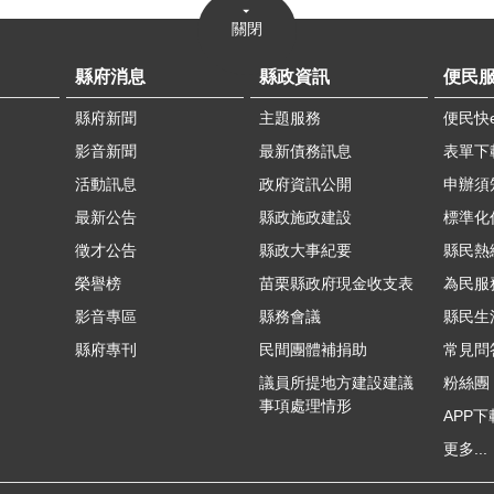
關閉
縣府消息
縣政資訊
便民
縣府新聞
主題服務
便民快
影音新聞
最新債務訊息
表單下
活動訊息
政府資訊公開
申辦須
最新公告
縣政施政建設
標準化
徵才公告
縣政大事紀要
縣民熱線
榮譽榜
苗栗縣政府現金收支表
為民服
影音專區
縣務會議
縣民生
縣府專刊
民間團體補捐助
常見問
議員所提地方建設建議
粉絲團
事項處理情形
APP下
更多...