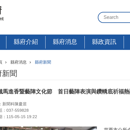
縣府介紹
縣府消息
縣政資訊
頁
縣府消息
縣府新聞
府新聞
鐵馬進香暨藝陣文化節 首日藝陣表演與鑽轎底祈福熱
：新聞科陳慶居
：037-559828
115-05-15 19:22
苗栗市公所今