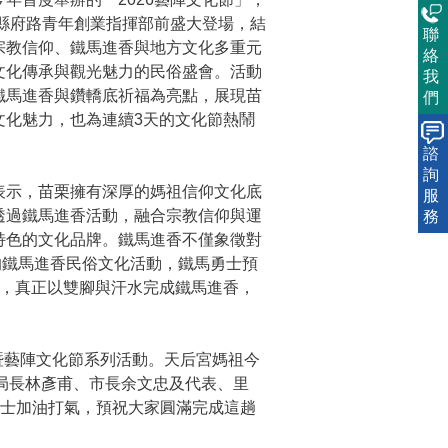
在縣府路青年創業指揮部前盛大登場，結
聯
宗教信仰、鐵馬進香與地方文化多重元
絡
文化傳承與觀光魅力的民俗盛會。活動
我
鐵馬進香與鑽轎底祈福為亮點，展現苗
們
文化魅力，也為連續3天的文化節熱鬧
諮
詢
示，苗栗擁有深厚的媽祖信仰文化底
服
透過鐵馬進香活動，融合宗教信仰與運
務
特色的文化品牌。鐵馬進香不僅象徵對
的鐵馬進香民俗文化活動，鐵馬勇士預
程，真正以雙腳與汗水完成鐵馬進香，
暨藝陣文化節系列活動。天后宮媽祖今
局長林彥甫、市長余文忠及代表、里
勇士加油打氣，預祝大家圓滿完成這趟