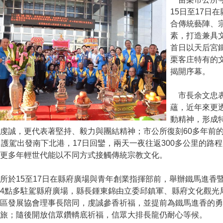
15日至17日
合傳統藝陣、
素，打造兼具
首日以天后宮
栗客庄特有的
揭開序幕。
市長余文忠表
蘊，近年來更
動精神，形成
虔誠，更代表著堅持、毅力與團結精神；市公所復刻60多年前
日護駕出發南下北港，17日回鑾，兩天一夜往返300多公里的路
更多年輕世代能以不同方式接觸傳統宗教文化。
於15至17日在縣府廣場與青年創業指揮部前，舉辦鐵馬進香
4點多駐駕縣府廣場，縣長鍾東錦由立委邱鎮軍、縣府文化觀光
社區發展協會理事長陪同，虔誠參香祈福，並提前為鐵馬進香的
旅；隨後開放信眾鑽轎底祈福，信眾大排長龍仍耐心等候。