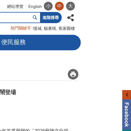
小
中
大
網站導覽
English
進階搜尋
熱門關鍵字
慢城
貓裏喵
客家圓樓
便民服務
_
鬧登場
年首度舉辦的「2026藝陣文化節」，