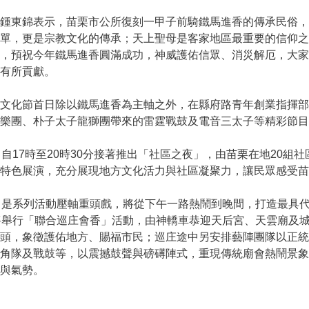
東錦表示，苗栗市公所復刻一甲子前騎鐵馬進香的傳承民俗，非
簡單，更是宗教文化的傳承；天上聖母是客家地區最重要的信仰
康，預祝今年鐵馬進香圓滿成功，神威護佑信眾、消災解厄，大
有所貢獻。
文化節首日除以鐵馬進香為主軸之外，在縣府路青年創業指揮部
樂團、朴子太子龍獅團帶來的雷霆戰鼓及電音三太子等精彩節目
自17時至20時30分接著推出「社區之夜」，由苗栗在地20組
特色展演，充分展現地方文化活力與社區凝聚力，讓民眾感受
是系列活動壓軸重頭戲，將從下午一路熱鬧到晚間，打造最具代
將舉行「聯合巡庄會香」活動，由神轎車恭迎天后宮、天雲廟及
庄頭，象徵護佑地方、賜福市民；巡庄途中另安排藝陣團隊以正
哨角隊及戰鼓等，以震撼鼓聲與磅礡陣式，重現傳統廟會熱鬧景
與氣勢。