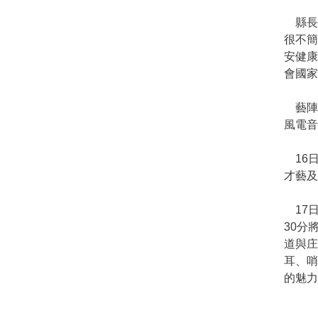
縣長鍾
很不
安健
會國家
藝陣
風電音
16日
才藝及
17日
30分
道與
耳、
的魅力