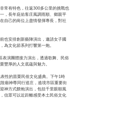
常有特色，往返300多公里的挑戰也
之一，長年庇佑客庄風調雨順、鄉親平
家在自己的崗位上盡情發揮專長，對社
前也安排創新藝陣演出，邀請女子國
，為文化節系列打響第一炮。
社區表演團體接力演出，透過歌舞、民俗
苗栗豐厚的人文底蘊與魅力。
表性的苗栗民俗文化盛典。下午1時
城隍廟神尊同行巡庄，遶境市區重要街
統迎神方式餵炮演出，包括千里眼順風
象，信眾可以近距離感受本土民俗文化